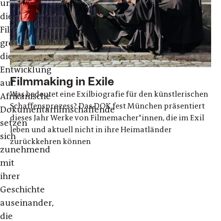
und
die
Filmkunst
greift
diese
Entwicklung
Filmmaking in Exile
auf.
Was bedeutet eine Exilbiografie für den künstlerischen
Afrikanische
Schaffensprozess? Das DOK.fest München präsentiert
Dokumentarfilmschaffende
dieses Jahr Werke von Filmemacher*innen, die im Exil
setzen
leben und aktuell nicht in ihre Heimatländer
sich
zurückkehren können
zunehmend
mit
ihrer
Geschichte
auseinander,
die