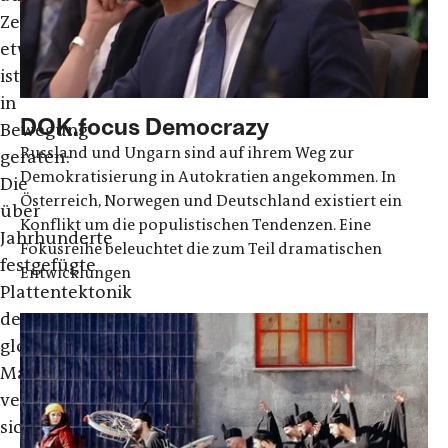
Zeiten,
etwas
ist
in
DOK.focus Democrazy
Bewegung
Russland und Ungarn sind auf ihrem Weg zur
geraten:
Demokratisierung in Autokratien angekommen. In
Die
Österreich, Norwegen und Deutschland existiert ein
über
Konflikt um die populistischen Tendenzen. Eine
Jahrhunderte
Fokusreihe beleuchtet die zum Teil dramatischen
festgefügte
Entwicklungen
Plattentektonik
des
globalen
Machtgefüges
verschiebt
sich