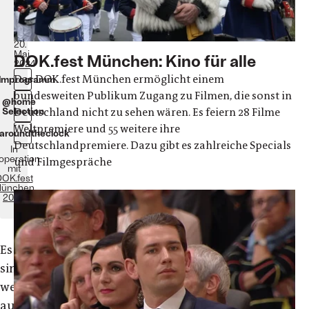
2024
@home:
6.
bis
20.
Mai
DOK.fest München: Kino für alle
2024
Das DOK.fest München ermöglicht einem
ilmprogramm
bundesweiten Publikum Zugang zu Filmen, die sonst in
@home
Deutschland nicht zu sehen wären. Es feiern 28 Filme
Selection
Weltpremiere und 55 weitere ihre
aroundtheclock
Deutschlandpremiere. Dazu gibt es zahlreiche Specials
In
operation
und Filmgespräche
mit
OK.fest
ünchen
2024
Es
sind
weltweit
aufwühlende