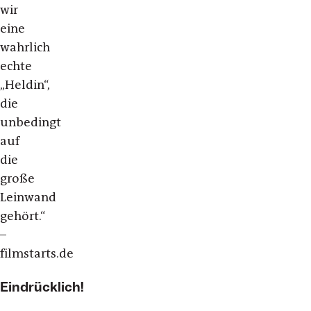
wir
eine
wahrlich
echte
„Heldin“,
die
unbedingt
auf
die
große
Leinwand
gehört.“
–
filmstarts.de
Eindrücklich!