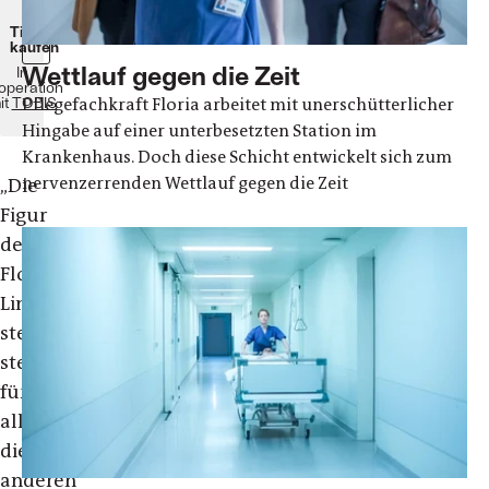
Kino!
Tickets
kaufen
Wettlauf gegen die Zeit
In
operation
it
TOBIS
Pflegefachkraft Floria arbeitet mit unerschütterlicher
Hingabe auf einer unterbesetzten Station im
Krankenhaus. Doch diese Schicht entwickelt sich zum
nervenzerrenden Wettlauf gegen die Zeit
„
Die
Figur
der
Floria
Lind
steht
stellvertretend
für
alle,
die
anderen