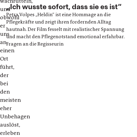
wachrütteln,
„Ich wusste sofort, dass sie es ist“
und
Petra Volpes „Heldin“ ist eine Hommage an die
obwohl
Pflegekräfte und zeigt ihren fordernden Alltag
er
hautnah. Der Film fesselt mit realistischer Spannung
uns
und macht den Pflegenotstand emotional erfahrbar.
an
Fragen an die Regisseurin
einen
Ort
führt,
der
bei
den
meisten
eher
Unbehagen
auslöst,
erleben