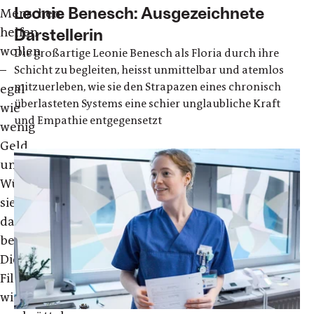
Leonie Benesch: Ausgezeichnete
Menschen
helfen
Darstellerin
wollen
Die großartige Leonie Benesch als Floria durch ihre
–
Schicht zu begleiten, heisst unmittelbar und atemlos
mitzuerleben, wie sie den Strapazen eines chronisch
egal
überlasteten Systems eine schier unglaubliche Kraft
wie
und Empathie entgegensetzt
wenig
Geld
und
Würdigung
sie
dafür
bekommen.
Dieser
Film
will