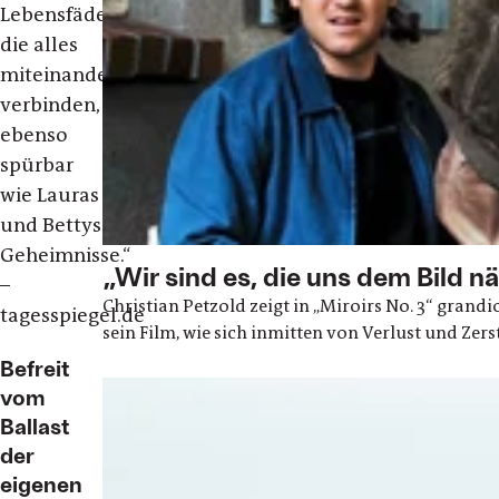
Lebensfäden,
die alles
miteinander
verbinden,
ebenso
spürbar
wie Lauras
und Bettys
Geheimnisse.“
„Wir sind es, die uns dem Bild 
–
Christian Petzold zeigt in „Miroirs No. 3“ grandio
tagesspiegel.de
sein Film, wie sich inmitten von Verlust und Ze
Befreit
vom
Ballast
der
eigenen