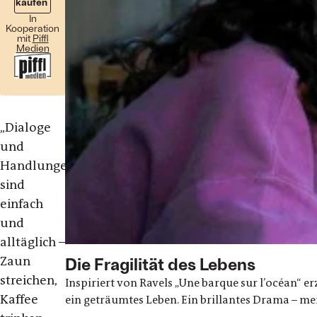
kaufen
In
Kooperation
mit
Piffl
Medien
„Dialoge
und
Handlungen
sind
einfach
und
alltäglich –
Zaun
Die Fragilität des Lebens
streichen,
Inspiriert von Ravels „Une barque sur l’océan“ 
Kaffee
ein geträumtes Leben. Ein brillantes Drama – mei