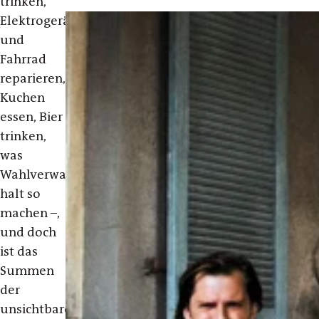
trinken,
Elektrogeräte
und
Fahrrad
reparieren,
Kuchen
essen, Bier
trinken,
was
Wahlverwandte
halt so
machen –,
und doch
ist das
Summen
der
unsichtbaren