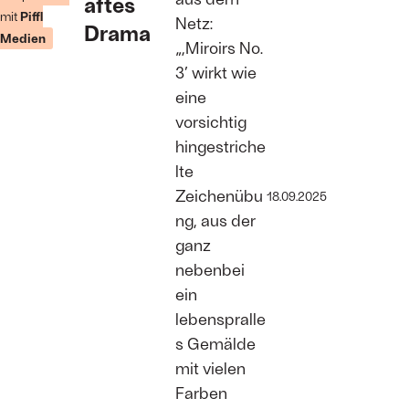
aftes
mit
Piffl
Netz:
Drama
Medien
„,Miroirs No.
3’ wirkt wie
eine
vorsichtig
hingestriche
lte
Zeichenübu
18.09.2025
ng, aus der
ganz
nebenbei
ein
lebenspralle
s Gemälde
mit vielen
Farben