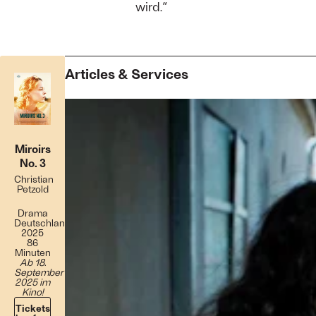
wird.“
Articles & Services
Miroirs
No. 3
Christian
Petzold
Drama
Deutschland
2025
86
Minuten
Ab 18.
September
2025 im
Kino!
Tickets