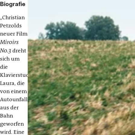
Biografie
„Christian
Petzolds
neuer Film
Miroirs
No.3
dreht
sich um
die
Klavierstudentin
Laura, die
von einem
Autounfall
aus der
Bahn
geworfen
wird. Eine