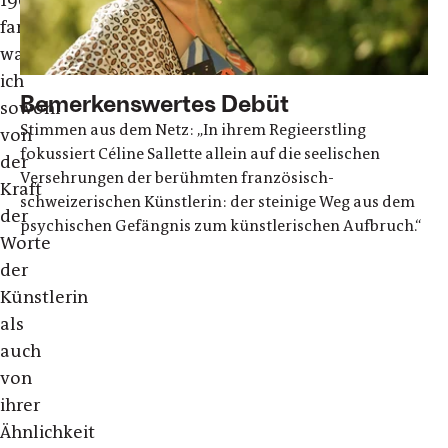
fand,
war
ich
Bemerkenswertes Debüt
sowohl
Stimmen aus dem Netz: „In ihrem Regieerstling
von
fokussiert Céline Sallette allein auf die seelischen
der
Versehrungen der berühmten französisch-
Kraft
schweizerischen Künstlerin: der steinige Weg aus dem
der
psychischen Gefängnis zum künstlerischen Aufbruch.“
Worte
der
Künstlerin
als
auch
von
ihrer
Ähnlichkeit