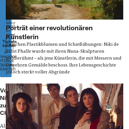
2024
98
Minuten
Ab
20.
März
Porträt einer revolutionären
2025
im
Kino!
Künstlerin
Tickets
Zwischen Plastikblumen und Schießübungen: Niki de
kaufen
Saint Phalle wurde mit ihren Nana-Skulpturen
In
operation
weltberühmt – als jene Künstlerin, die mit Messern und
it
Neue
isionen
Gewehren Gemälde beschoss. Ihre Lebensgeschichte
lmverleih
jedoch steckt voller Abgründe
Von
Niki
zu
Charlotte...
Als