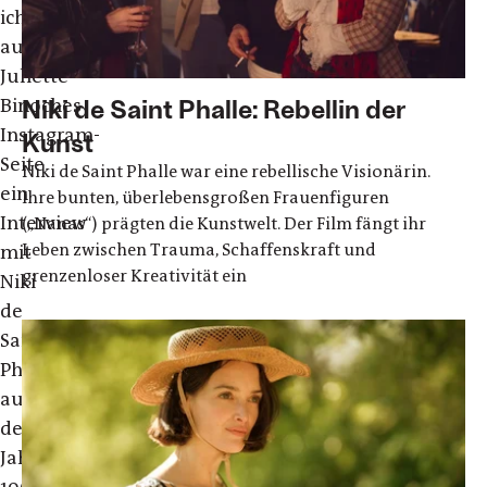
ich
auf
Juliette
Binoches
Niki de Saint Phalle: Rebellin der
Instagram-
Kunst
Seite
Niki de Saint Phalle war eine rebellische Visionärin.
ein
Ihre bunten, überlebensgroßen Frauenfiguren
Interview
(„Nanas“) prägten die Kunstwelt. Der Film fängt ihr
Leben zwischen Trauma, Schaffenskraft und
mit
grenzenloser Kreativität ein
Niki
de
Saint
Phalle
aus
dem
Jahr
1965