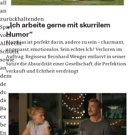
allem
am
zurückhaltenden
„Ich arbeite gerne mit skurrilem
Spiel
Humor“
von
Matthias ist perfekt darin, andere zu sein – charmant,
Albrecht
angepasst, emotionslos. Sein echtes Ich? Verloren im
Schuch,
Auftrag. Regisseur Bernhard Wenger entlarvt in seiner
sowie
Satire die Absurdität einer Gesellschaft, die Perfektion
an
verkauft und Echtheit verdrängt
dem
der
durch
die
Bank
exzellent
besetzten
Ensembles,