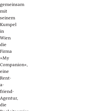
gemeinsam
mit
seinem
Kumpel
in
Wien
die
Firma
»My
Companion«,
eine
Rent-
a-
friend-
Agentur,
die