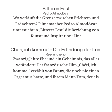
irgendwie versucht, weiterzumachen. Ein
ungewöhnlicher Familienurlaub wird zu einem
:
Bitteres Fest
Spannungsfeld zwischen Trauer, Erinnerungen
Pedro Almodóvar
Wo verläuft die Grenze zwischen Erlebtem und
und einer Welt, die nie innehält.
Erdachtem? Filmemacher Pedro Almodóvar
untersucht in „Bitteres Fest“ die Beziehung von
Kunst und Inspiration: Eine
Werbefilmregisseurin, die mit einer Freundin
nach Lanzarote reist, um zu trauern und ein
:
Chéri, ich komme! - Die Erfindung der Lust
Regisseur, der in einer kreativen Krise steckt - zwei
Reem Kherici
Zwanzig Jahre Ehe und ein Geheimnis, das alles
Geschichten, die zunehmend verschmelzen.
verändert: Der französische Film „Chéri, ich
komme!“ erzählt von Fanny, die noch nie einen
Orgasmus hatte, und ihrem Mann Tom, der als
Ingenieur beschließt, ein Gerät für sie zu
entwickeln. Eine Liebesgeschichte, die mit den
Tabus rund um den weiblichen Orgasmus bricht
und revolutionäre neue Wege geht.