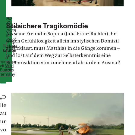
Österreich/Deutschland
2024
102
Minuten
Ab
20.
Stilsichere Tragikomödie
Februar
2025
Als seine Freundin Sophia (Julia Franz Richter) ihn
im
Kino!
wegen Gefühllosigkeit allein im stylischen Domizil
Tickets
zurücklässt, muss Matthias in die Gänge kommen –
kaufen
und löst auf dem Weg zur Selbsterkenntnis eine
In
operation
Kettenreaktion von zunehmend absurdem Ausmaß
mit
Wild
aus
Bunch
ermany
„
Das
liegt
auch
und
vor