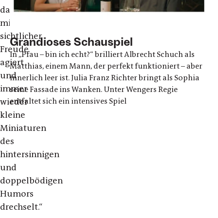
das
mit
sichtlicher
Grandioses Schauspiel
Freude
In „Pfau – bin ich echt?“ brilliert Albrecht Schuch als
agiert
Matthias, einem Mann, der perfekt funktioniert – aber
und
innerlich leer ist. Julia Franz Richter bringt als Sophia
immer
seine Fassade ins Wanken. Unter Wengers Regie
wieder
entfaltet sich ein intensives Spiel
kleine
Miniaturen
des
hintersinnigen
und
doppelbödigen
Humors
drechselt.“