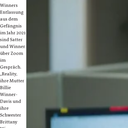
Winners
Entlassung
aus dem
Gefängnis
im Jahr 2021
sind Satter
und Winner
über Zoom
im
Gespräch.
„Reality,
ihre Mutter
Billie
Winner-
Davis und
ihre
Schwester
Brittany