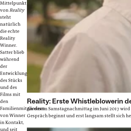
Mittelpunkt
von
Reality
steht
natürlich
die echte
Reality
Winner.
Satter blieb
während
der
Entwicklung
des Stücks
und des
Films mit
Reality: Erste Whistleblowerin 
den
Familienmitgliedern
An einem Samstagnachmittag im Juni 2017 wird Re
von Winner
Gespräch beginnt und erst langsam stellt sich h
in Kontakt,
und seit