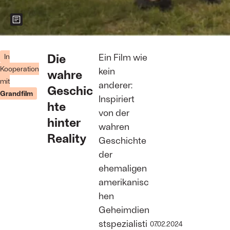
Zeigt weitere Informationen zum Bild
Für den Leak
der geheimen
Die
Ein Film wie
In
Dokumente
Kooperation
kein
wahre
bekam
mit
Reality Leigh
anderer:
Geschic
Winner eine
Grandfilm
Inspiriert
Haftstrafe
hte
von fünf
von der
Jahren
hinter
wahren
Foto:
Reality
Grandfilm
Geschichte
der
ehemaligen
amerikanisc
hen
Geheimdien
stspezialisti
07.02.2024