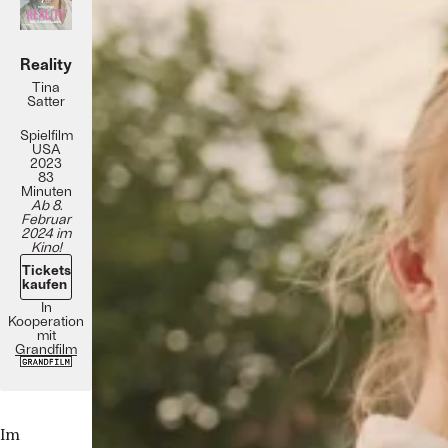
Reality
Tina
Satter
Spielfilm
USA
2023
83
Minuten
Ab 8.
Februar
2024 im
Kino!
Tickets
kaufen
In
Kooperation
mit
Grandfilm
Im