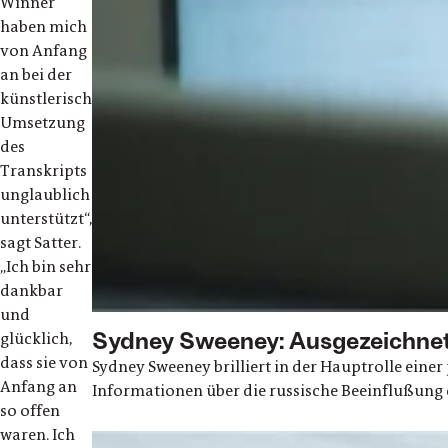
Winner
haben mich
von Anfang
an bei der
künstlerischen
Umsetzung
des
Transkripts
unglaublich
unterstützt“,
sagt Satter.
„Ich bin sehr
dankbar
und
Sydney Sweeney: Ausgezeichnete
glücklich,
dass sie von
Sydney Sweeney brilliert in der Hauptrolle einer
Anfang an
Informationen über die russische Beeinflußung
so offen
waren. Ich