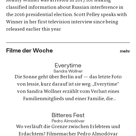
classified information about Russian interference in
the 2016 presidential election. Scott Pelley speaks with
Winner in her first television interview since being
released earlier this year
Filme der Woche
mehr
:
Everytime
Sandra Wollner
Die Sonne geht über Berlin auf — das letzte Foto
von Jessie, kurz darauf ist sie weg. „Everytime“
von Sandra Wollner erzählt vom Verlust eines
Familienmitglieds und einer Familie, die
irgendwie versucht, weiterzumachen. Ein
ungewöhnlicher Familienurlaub wird zu einem
:
Bitteres Fest
Spannungsfeld zwischen Trauer, Erinnerungen
Pedro Almodóvar
Wo verläuft die Grenze zwischen Erlebtem und
und einer Welt, die nie innehält.
Erdachtem? Filmemacher Pedro Almodóvar