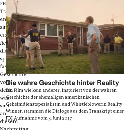
FBI-
Transkript
entnommen
sind,
erzählt
Reality
die
spannende,
faszinierende
Geschichte
Die wahre Geschichte hinter Reality
von
dem,
Ein Film wie kein anderer: Inspiriert von der wahren
Geschichte der ehemaligen amerikanischen
was
Geheimdienstspezialistin und Whistleblowerin Reality
sich
Winner, stammen die Dialoge aus dem Transkript einer
an
FBI-Aufnahme vom 3. Juni 2017
diesem
Nachmittag