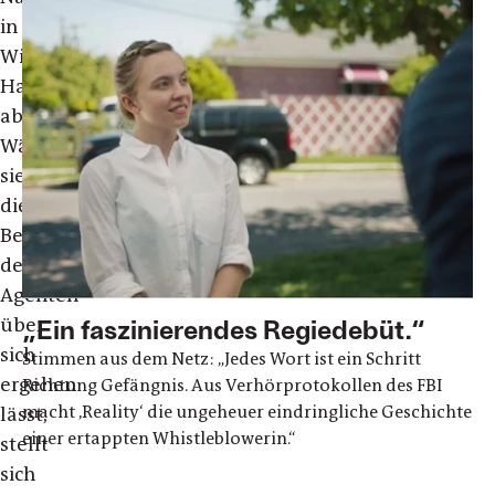
in
Winners
Haus
abspielte.
Während
sie
die
Befragungen
der
Agenten
über
„Ein faszinierendes Regiedebüt.“
sich
Stimmen aus dem Netz: „Jedes Wort ist ein Schritt
ergehen
Richtung Gefängnis. Aus Verhörprotokollen des FBI
macht ,Reality‘ die ungeheuer eindringliche Geschichte
lässt,
einer ertappten Whistleblowerin.“
stellt
sich