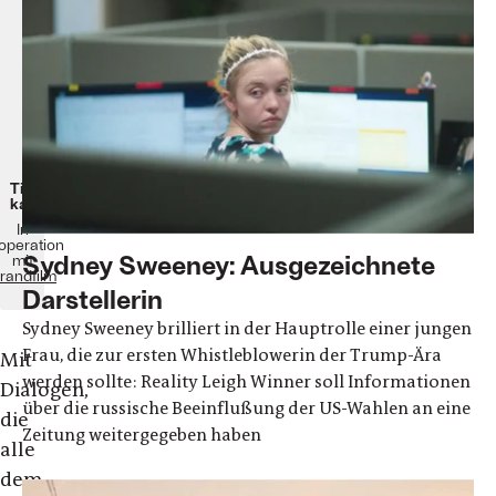
Spielfilm
USA
2023
83
Minuten
Ab
8.
Februar
2024
im
Kino!
Tickets
kaufen
In
operation
Sydney Sweeney: Ausgezeichnete
mit
randfilm
Darstellerin
Sydney Sweeney brilliert in der Hauptrolle einer jungen
Frau, die zur ersten Whistleblowerin der Trump-Ära
Mit
werden sollte: Reality Leigh Winner soll Informationen
Dialogen,
über die russische Beeinflußung der US-Wahlen an eine
die
Zeitung weitergegeben haben
alle
dem