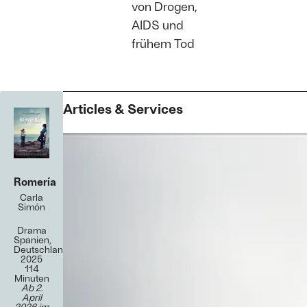
von Drogen,
AIDS und
frühem Tod
Articles & Services
Romería
Carla
Simón
Drama
Spanien,
Deutschland
2025
114
Minuten
Ab 2.
April
2026 im