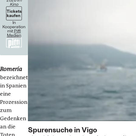
Kino
Tickets
kaufen
In
Kooperation
mit
Piffl
Medien
Romería
bezeichnet
in Spanien
eine
Prozession
zum
Gedenken
an die
Spurensuche in Vigo
Toten,