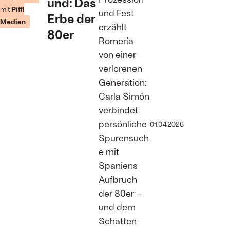
und: Das
mit
Piffl
und Fest
Erbe der
Medien
erzählt
80er
Romería
von einer
verlorenen
Generation:
Carla Simón
verbindet
persönliche
01.04.2026
Spurensuch
e mit
Spaniens
Aufbruch
der 80er –
und dem
Schatten