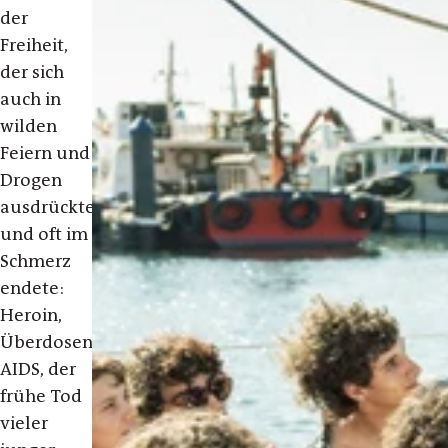
der
Freiheit,
der sich
auch in
wilden
Feiern und
Drogen
ausdrückte
und oft im
Schmerz
endete:
Heroin,
Überdosen,
AIDS, der
frühe Tod
vieler