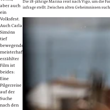
Die 18-jährige Marina reist nach Vigo, um die F
aber auch
infrage stellt. Zwischen alten Geheimnissen such
ein
Volksfest.
Auch Carla
Simóns
tief
bewegender,
meisterhaft
erzählter
Film ist
beides:
Eine
Pilgerreise
auf der
Suche
nach den