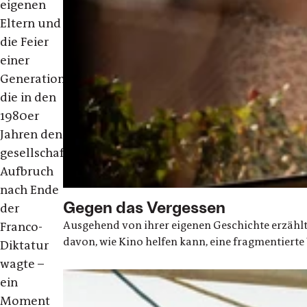
eigenen
Eltern und
die Feier
einer
Generation,
die in den
1980er
Jahren den
gesellschaftlichen
Aufbruch
nach Ende
Gegen das Vergessen
der
Ausgehend von ihrer eigenen Geschichte erzählt
Franco-
davon, wie Kino helfen kann, eine fragmentiert
Diktatur
wagte –
ein
Moment