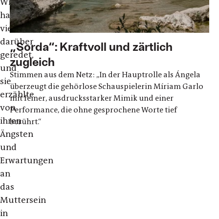
Wir
haben
viel
darüber
„Sorda“: Kraftvoll und zärtlich
geredet,
zugleich
und
Stimmen aus dem Netz: „In der Hauptrolle als Ángela
sie
überzeugt die gehörlose Schauspielerin Míriam Garlo
erzählte
mit feiner, ausdrucksstarker Mimik und einer
von
Performance, die ohne gesprochene Worte tief
ihren
berührt.“
Ängsten
und
Erwartungen
an
das
Muttersein
in