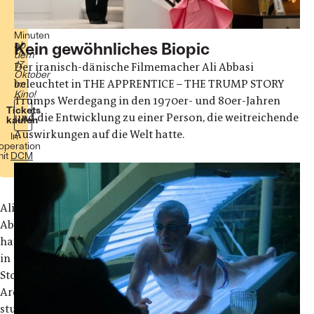
u.a.
2024
123
Minuten
Kein gewöhnliches Biopic
ab
dem
17.
Der iranisch-dänische Filmemacher Ali Abbasi
Oktober
beleuchtet in THE APPRENTICE – THE TRUMP STORY
im
Kino!
Trumps Werdegang in den 1970er- und 80er-Jahren
Tickets
und die Entwicklung zu einer Person, die weitreichende
kaufen
Auswirkungen auf die Welt hatte.
In
operation
mit
DCM
Ali
Abbasi
hat
in
Stockholm,
Architektur
studiert,