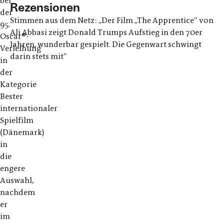
bei
Rezensionen
der
Stimmen aus dem Netz: „Der Film „The Apprentice“ von
95.
Ali Abbasi zeigt Donald Trumps Aufstieg in den 70er
Oscar®-
Jahren, wunderbar gespielt. Die Gegenwart schwingt
Verleihung
darin stets mit“
in
der
Kategorie
Bester
internationaler
Spielfilm
(Dänemark)
in
die
engere
Auswahl,
nachdem
er
im