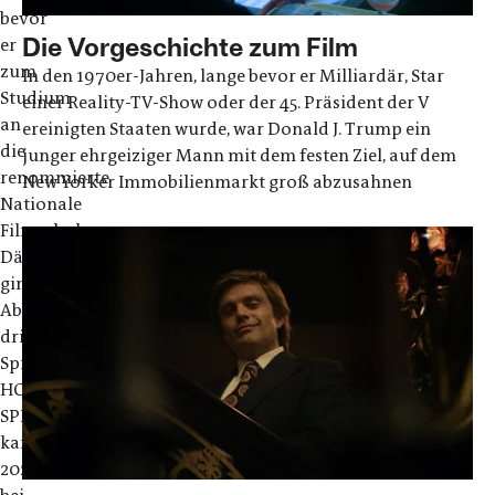
bevor
Die Vorgeschichte zum Film
er
zum
In den 1970er-Jahren, lange bevor er Milliardär, Star
Studium
einer Reality-TV-Show oder der 45. Präsident der V
an
ereinigten Staaten wurde, war Donald J. Trump ein
die
junger ehrgeiziger Mann mit dem festen Ziel, auf dem
renommierte
New Yorker Immobilienmarkt groß abzusahnen
Nationale
Filmschule
Dänemarks
ging.
Abbasis
dritter
Spielfilm
HOLY
SPIDER
kam
2023