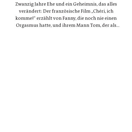
Zwanzig Jahre Ehe und ein Geheimnis, das alles
Geschichten, die zunehmend verschmelzen.
verändert: Der französische Film „Chéri, ich
komme!“ erzählt von Fanny, die noch nie einen
Orgasmus hatte, und ihrem Mann Tom, der als
Ingenieur beschließt, ein Gerät für sie zu
entwickeln. Eine Liebesgeschichte, die mit den
Tabus rund um den weiblichen Orgasmus bricht
und revolutionäre neue Wege geht.