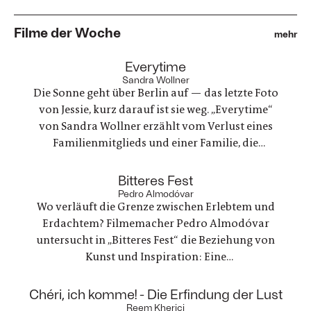
Filme der Woche
mehr
:
Everytime
Sandra Wollner
Die Sonne geht über Berlin auf — das letzte Foto
von Jessie, kurz darauf ist sie weg. „Everytime“
von Sandra Wollner erzählt vom Verlust eines
Familienmitglieds und einer Familie, die
irgendwie versucht, weiterzumachen. Ein
ungewöhnlicher Familienurlaub wird zu einem
:
Bitteres Fest
Spannungsfeld zwischen Trauer, Erinnerungen
Pedro Almodóvar
Wo verläuft die Grenze zwischen Erlebtem und
und einer Welt, die nie innehält.
Erdachtem? Filmemacher Pedro Almodóvar
untersucht in „Bitteres Fest“ die Beziehung von
Kunst und Inspiration: Eine
Werbefilmregisseurin, die mit einer Freundin
nach Lanzarote reist, um zu trauern und ein
:
Chéri, ich komme! - Die Erfindung der Lust
Regisseur, der in einer kreativen Krise steckt - zwei
Reem Kherici