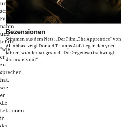
unter
seine
Fittiche
nahm
Rezensionen
und
Stimmen aus dem Netz: „Der Film „The Apprentice“ von
lehrte
Ali Abbasi zeigt Donald Trumps Aufstieg in den 70er
“wie
Jahren, wunderbar gespielt. Die Gegenwart schwingt
er
darin stets mit“
zu
sprechen
hat,
wie
er
die
Lektionen
in
der