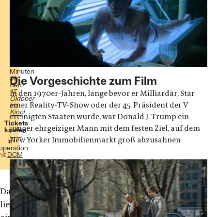
Story
Ali
Abbasi
Drama
Kanada
u.a.
2024
123
Minuten
Die Vorgeschichte zum Film
ab
dem
17.
In den 1970er-Jahren, lange bevor er Milliardär, Star
Oktober
einer Reality-TV-Show oder der 45. Präsident der V
im
Kino!
ereinigten Staaten wurde, war Donald J. Trump ein
Tickets
junger ehrgeiziger Mann mit dem festen Ziel, auf dem
kaufen
New Yorker Immobilienmarkt groß abzusahnen
In
operation
mit
DCM
Dabei
liegt