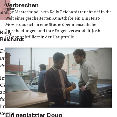
Verbrechen
In
operation
„The Mastermind“ von Kelly Reichardt taucht tief in die
it
MUBI
Welt eines gescheiterten Kunstdiebs ein. Ein Heist-
Movie, das sich in eine Studie über menschliche
Entscheidungen und ihre Folgen verwandelt. Josh
Kelly
O'Connor brilliert in der Hauptrolle
Reichardt
Drehbuch
und
Regie
Im
Oktober
2021
fand
im
Centre
Ein geplatzter Coup