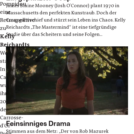
Pompidou
James Blaine Mooney (Josh O'Connor) plant 1970 in
eine
Massachusetts den perfekten Kunstraub. Doch der
Retrospektive
Coup geht schief und stürzt sein Leben ins Chaos. Kelly
Reichardts „The Mastermind“ ist eine tiefgründige
zu
Studie über das Scheitern und seine Folgen...
Kelly
Reichardts
Werk
statt.
In
Cannes
wurde
ihr
2022
der
Carrosse-
Feinsinniges Drama
d'Or-
Stimmen aus dem Netz: „Der von Rob Mazurek
Preis