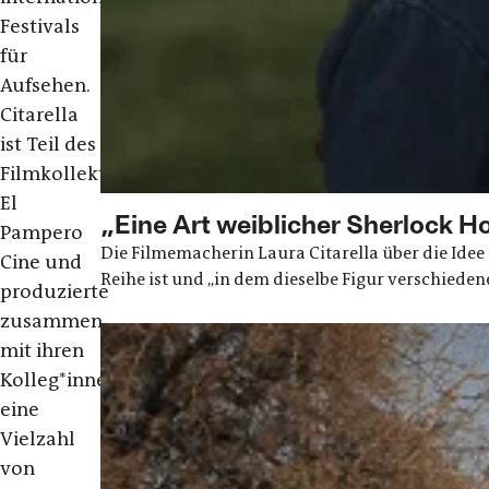
Festivals
für
Aufsehen.
Citarella
ist Teil des
Filmkollektivs
El
„Eine Art weiblicher Sherlock 
Pampero
Die Filmemacherin Laura Citarella über die Idee h
Cine und
Reihe ist und „in dem dieselbe Figur verschiede
produzierte
zusammen
mit ihren
Kolleg*innen
eine
Vielzahl
von