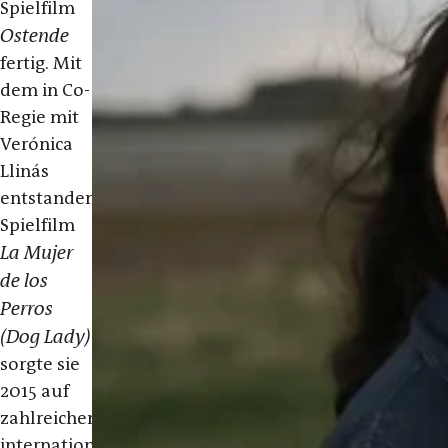
Spielfilm
Ostende
fertig. Mit
dem in Co-
Regie mit
Verónica
Llinás
entstandenen
Spielfilm
La Mujer
de los
Perros
(Dog Lady)
sorgte sie
2015 auf
zahlreichen
internationalen