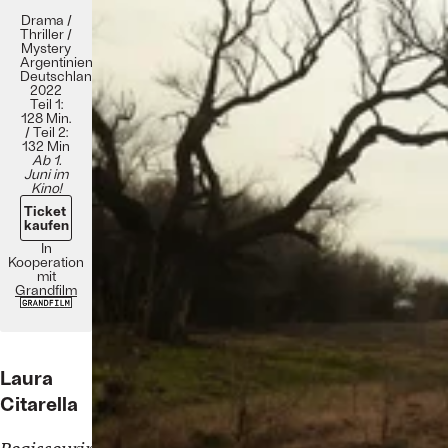
Drama /
Thriller /
Mystery
Argentinien,
Deutschland
2022
Teil 1:
128 Min.
/ Teil 2:
132 Min
Ab 1.
Juni im
Kino!
Ticket
kaufen
In
Kooperation
mit
Grandfilm
Laura
Citarella