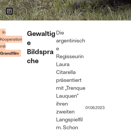
Zeigt weitere Informationen zum Bild
Still aus
„Trenque
Gewaltig
Die
In
Lauquen“
Kooperation
argentinisch
e
Foto:
mit
Grandfilm
e
Bildspra
Grandfilm
Regisseurin
che
Laura
Citarella
präsentiert
mit „Trenque
Lauquen“
ihren
01.06.2023
zweiten
Langspielfil
m. Schon