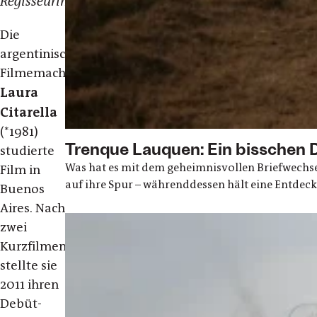
Regisseurin
Die
argentinische
Filmemacherin
Laura
Citarella
(*1981)
Trenque Lauquen: Ein bisschen 
studierte
Was hat es mit dem geheimnisvollen Briefwechsel
Film in
auf ihre Spur – währenddessen hält eine Entdec
Buenos
Aires. Nach
zwei
Kurzfilmen
stellte sie
2011 ihren
Debüt-