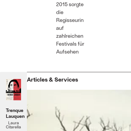
2015 sorgte
die
Regisseurin
auf
zahlreichen
Festivals für
Aufsehen
Articles & Services
Trenque
Lauquen
Laura
Citarella