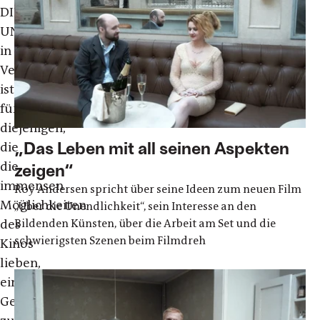
DIE
UNENDLICHKEIT
in
Venedig
ist
für
diejenigen,
„Das Leben mit all seinen Aspekten
die
die
zeigen“
immensen
Roy Andersen spricht über seine Ideen zum neuen Film
Möglichkeiten
„Über die Unendlichkeit“, sein Interesse an den
Bildenden Künsten, über die Arbeit am Set und die
des
schwierigsten Szenen beim Filmdreh
Kinos
lieben,
eine
Gelegenheit