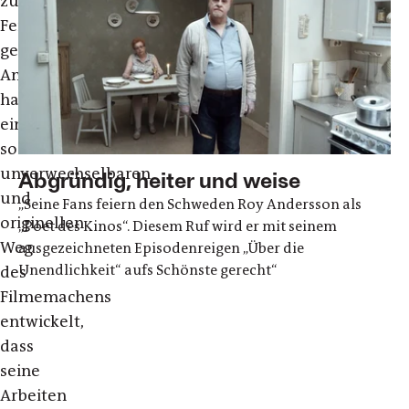
zum
Feiern
gewesen.
Andersson
hat
einen
so
unverwechselbaren
Abgründig, heiter und weise
und
„Seine Fans feiern den Schweden Roy Andersson als
originellen
„Poet des Kinos“. Diesem Ruf wird er mit seinem
Weg
ausgezeichneten Episodenreigen „Über die
Unendlichkeit“ aufs Schönste gerecht“
des
Filmemachens
entwickelt,
dass
seine
Arbeiten