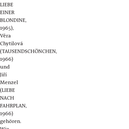
LIEBE
EINER
BLONDINE,
1965),
Věra
Chytilová
(TAUSENDSCHÖNCHEN,
1966)
und
Jiří
Menzel
(LIEBE
NACH
FAHRPLAN,
1966)
gehören.