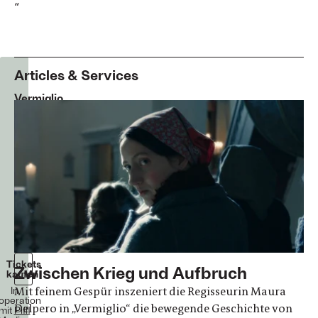
“
Articles & Services
Vermiglio
Maura
Delpero
Drama
Italien
2024
119
Minuten
Ab
24.
Juli
2025
im
Kino!
Tickets
Zwischen Krieg und Aufbruch
kaufen
In
Mit feinem Gespür inszeniert die Regisseurin Maura
operation
Delpero in „Vermiglio“ die bewegende Geschichte von
mit
Piffl