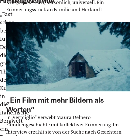
Familiengeschichte
Kriegsepos – zart, persönlich, universell. Ein
Erinnerungsstück an Familie und Herkunft
„Fast
schon
behutsam
führt
Delpero
die
großen
Themen
der
Kunst
in
„Ein Film mit mehr Bildern als
die
Worten“
italienische
In „Vermiglio“ verwebt Maura Delpero
Bergwelt
Familiengeschichte mit kollektiver Erinnerung. Im
ein.
Interview erzählt sie von der Suche nach Gesichtern