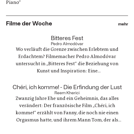
Piano“
Filme der Woche
mehr
:
Bitteres Fest
Pedro Almodóvar
Wo verläuft die Grenze zwischen Erlebtem und
Erdachtem? Filmemacher Pedro Almodóvar
untersucht in „Bitteres Fest“ die Beziehung von
Kunst und Inspiration: Eine
Werbefilmregisseurin, die mit einer Freundin
nach Lanzarote reist, um zu trauern und ein
:
Chéri, ich komme! - Die Erfindung der Lust
Regisseur, der in einer kreativen Krise steckt - zwei
Reem Kherici
Zwanzig Jahre Ehe und ein Geheimnis, das alles
Geschichten, die zunehmend verschmelzen.
verändert: Der französische Film „Chéri, ich
komme!“ erzählt von Fanny, die noch nie einen
Orgasmus hatte, und ihrem Mann Tom, der als
Ingenieur beschließt, ein Gerät für sie zu