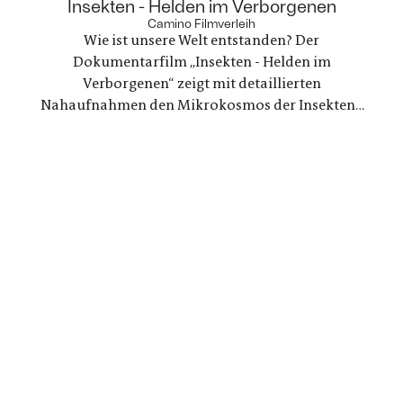
entwickeln. Eine Liebesgeschichte, die mit den
:
Insekten - Helden im Verborgenen
Tabus rund um den weiblichen Orgasmus bricht
Camino Filmverleih
Wie ist unsere Welt entstanden? Der
und revolutionäre neue Wege geht.
Dokumentarfilm „Insekten - Helden im
Verborgenen“ zeigt mit detaillierten
Nahaufnahmen den Mikrokosmos der Insekten -
eine Tierklasse, die größer ist als jede andere -
und lädt zu einer Zeitreise ein, die vor 480
Millionen Jahren beginnt und die Bedeutung der
Lebewesen für unser Ökosystem sichtbar macht.