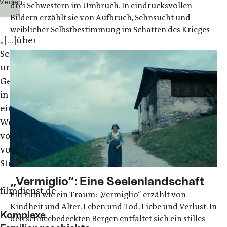
Medien
drei Schwestern im Umbruch. In eindrucksvollen
Bildern erzählt sie von Aufbruch, Sehnsucht und
weiblicher Selbstbestimmung im Schatten des Krieges
„[...]über
Sehnsüchte
und
Geheimnisse
in
einer
Welt
voller
vorgeschriebener
Strukturen.“
–
„Vermiglio“: Eine Seelenlandschaft
filmdienst.de
Ein Film wie ein Traum: „Vermiglio“ erzählt von
Kindheit und Alter, Leben und Tod, Liebe und Verlust. In
Komplexe
den schneebedeckten Bergen entfaltet sich ein stilles