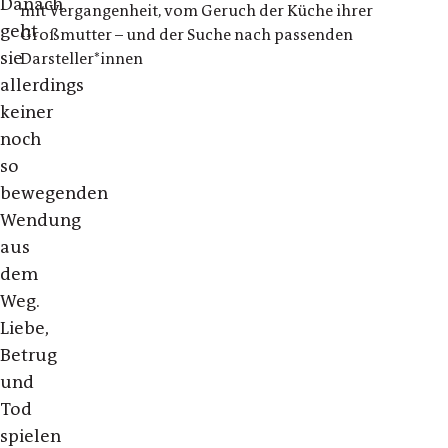
Danach
mit Vergangenheit, vom Geruch der Küche ihrer
geht
Großmutter – und der Suche nach passenden
sie
Darsteller*innen
allerdings
keiner
noch
so
bewegenden
Wendung
aus
dem
Weg.
Liebe,
Betrug
und
Tod
spielen