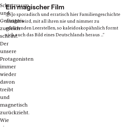
Schutzraum
Ein magischer Film
und
„[S]o spora­disch und erratisch hier Fami­li­en­ge­schichte
Gefängnis
erzählt wird, mit all ihren nie und nimmer zu
erklä­renden Leer­stellen, so kalei­do­sko­pähn­lich formt
zugleich
sich auch das Bild eines Deutsch­lands heraus ...“
scheint.
Der
unsere
Protagonisten
immer
wieder
davon
treibt
und
magnetisch
zurückzieht.
Wie