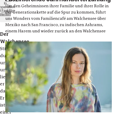
In
Um den Geheimnissen ihrer Familie und ihrer Rolle in
operation
t
Farbfilm
der Generationskette auf die Spur zu kommen, führt
Verleih
uns Wonders vom Familiencafé am Walchensee über
Mexiko nach San Francisco, zu indischen Ashrams,
einem Harem und wieder zurück an den Walchensee
Der
Walchensee.
Still,
dunkel
und
unergründlich
liegt
er
da.
Er
ist
einer