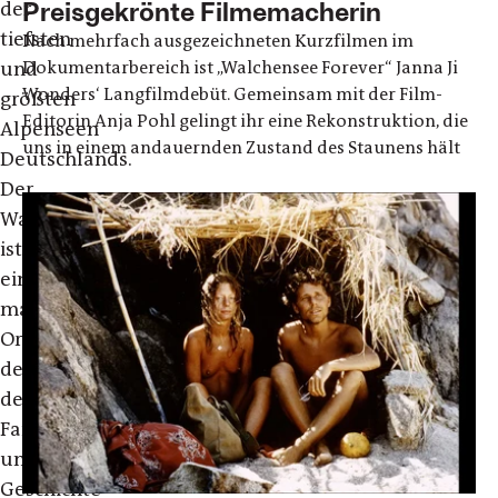
Preisgekrönte Filmemacherin
der
tiefsten
Nach mehrfach ausgezeichneten Kurzfilmen im
Dokumentarbereich ist „Walchensee Forever“ Janna Ji
und
Wonders‘ Langfilmdebüt. Gemeinsam mit der Film-
größten
Editorin Anja Pohl gelingt ihr eine Rekonstruktion, die
Alpenseen
uns in einem andauernden Zustand des Staunens hält
Deutschlands.
Der
Walchensee
ist
ein
magischer
Ort,
der
den
Familienmitgliedern
unserer
Geschichte