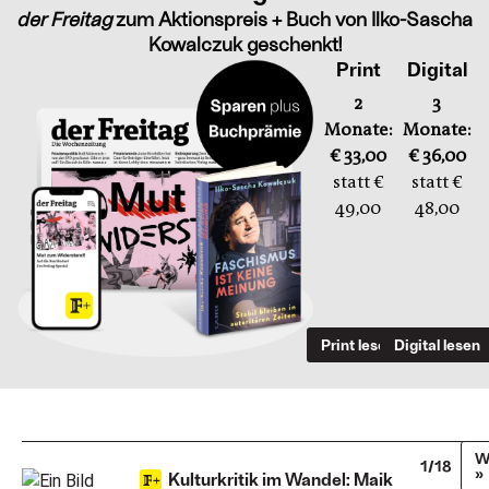
der Freitag
zum Aktionspreis + Buch von Ilko-Sascha
Kowalczuk geschenkt!
Print
Digital
2
3
Monate:
Monate:
€ 33,00
€ 36,00
statt €
statt €
49,00
48,00
Print lesen
Digital lesen
W
1/18
»
Kulturkritik im Wandel: Maik