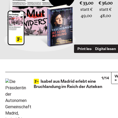
€ 33,00
€ 36,00
statt €
statt €
49,00
48,00
Print lesen
Digital lesen
W
1/14
»
Isabel aus Madrid erlebt eine
Bruchlandung im Reich der Azteken