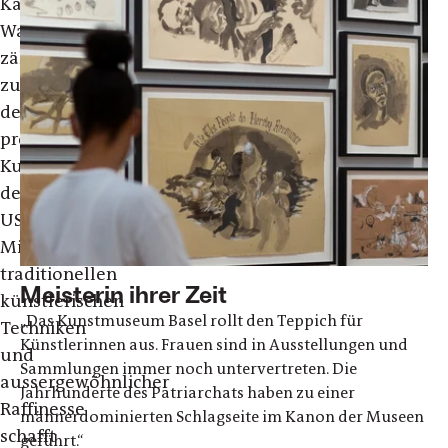
Kara
Walker
zählt
zu
den
profiliertesten
Kunstschaffenden
der
USA.
Mit
traditionellen
Meisterin ihrer Zeit
künstlerischen
„Das Kunstmuseum Basel rollt den Teppich für
Techniken
Künstlerinnen aus. Frauen sind in Ausstellungen und
und
Sammlungen immer noch untervertreten. Die
aussergewöhnlicher
Jahrhunderte des Patriarchats haben zu einer
Raffinesse
männerdominierten Schlagseite im Kanon der Museen
schafft
geführt.“