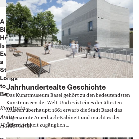
A
Black
Hole
Is
Everything
a
Star
Longs
to
Jahrhundertealte Geschichte
Be
Das Kunstmuseum Basel gehört zu den bedeutendsten
Kunstmuseen der Welt. Und es ist eines der ältesten
Kuratorin:
Museen überhaupt: 1661 erwarb die Stadt Basel das
Anita
sogenannte Amerbach-Kabinett und macht es der
Öffentlichkeit zugänglich ...
Haldemann