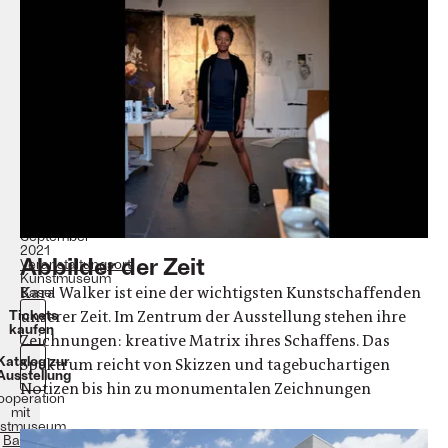
A
Black
Hole
Is
Everything
a
Star
Longs
To
Be
Termine:
5.
Juni
–
26.
September
2021
Abbilder der Zeit
Veranstaltungsort:
Kunstmuseum
Kara Walker ist eine der wichtigsten Kunstschaffenden
Basel
unserer Zeit. Im Zentrum der Ausstellung stehen ihre
Tickets
kaufen
Zeichnungen: kreative Matrix ihres Schaffens. Das
Katalog zur
Spektrum reicht von Skizzen und tagebuchartigen
Ausstellung
Notizen bis hin zu monumentalen Zeichnungen
Kooperation
mit
stmuseum
Basel