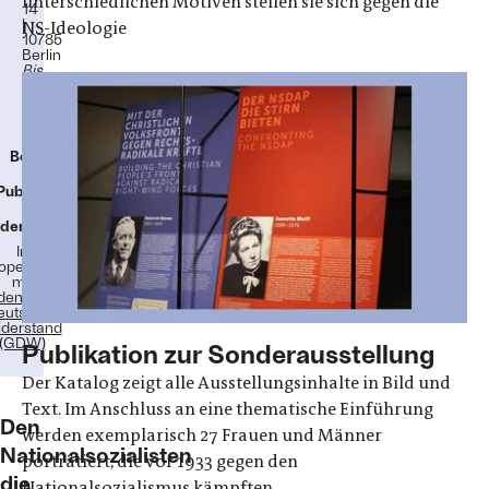
unterschiedlichen Motiven stellen sie sich gegen die
14
|
NS-Ideologie
10785
Berlin
Bis
zum
23.
August
2026!
Besuch
Publikation
derausstellung
In
operation
mit
enkstätte
eutscher
derstand
(GDW)
Publikation zur Sonderausstellung
Der Katalog zeigt alle Ausstellungsinhalte in Bild und
Text. Im Anschluss an eine thematische Einführung
Den
werden exemplarisch 27 Frauen und Männer
Nationalsozialisten
porträtiert, die vor 1933 gegen den
die
Nationalsozialismus kämpften