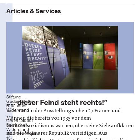
Articles & Services
„…
dieser
Feind
steht
rechts!“
Der
Kampf
gegen
den
Nationalsozialismus
vor
1933
Stiftung
„… dieser Feind steht rechts!“
Gedenkstätte
Deutscher
Widerstand
Im Zentrum der Ausstellung stehen 27 Frauen und
Männer, die bereits vor 1933 vor dem
Gedenkstätte
Deutscher
Nationalsozialismus warnen, über seine Ziele aufklären
Widerstand
und die Weimarer Republik verteidigen. Aus
Stauffenbergstr.
13-