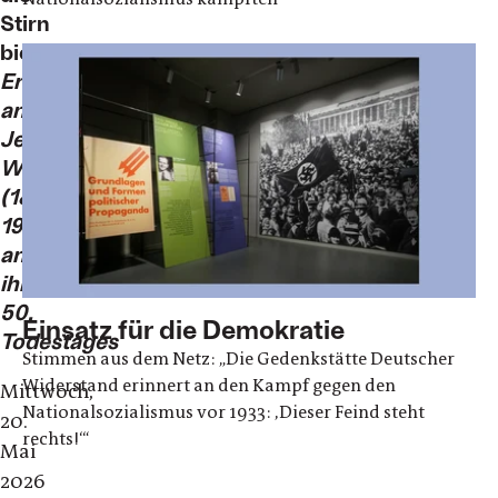
Stirn
bieten
Erinnerung
an
Jeanette
Wolff
(1888–
1976)
anlässlich
ihres
50.
Einsatz für die Demokratie
Todestages
Stimmen aus dem Netz: „Die Gedenkstätte Deutscher
Widerstand erinnert an den Kampf gegen den
Mittwoch,
Nationalsozialismus vor 1933: ‚Dieser Feind steht
20.
rechts!‘“
Mai
2026