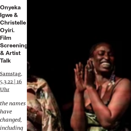
Onyeka
Igwe &
Christelle
Oyiri.
Film
Screenings
& Artist
Talk
Samstag,
5.3.22 | 16
Uhr
the names
have
changed,
including