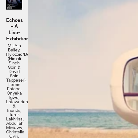
Echoes
– A
Live-
Exhibition
Mit Ain
Bailey,
Hylozoic/Desires
(Himali
Singh
Soin &
David
Soin
Tappeser),
Lamin
Fofana,
Onyeka
Igwe,
Lafawndah
&
friends,
Tarek
Lakhrissi,
Abdullah
Miniawy,
Christelle
Oyiri,