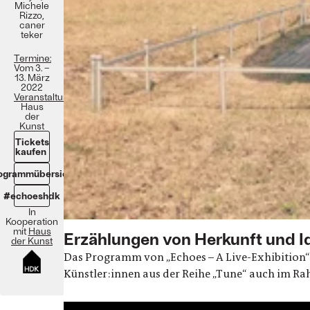
Michele
Rizzo,
caner
teker
Termine:
Vom 3. –
13. März
2022
Veranstaltungsort:
Haus
der
Kunst
Tickets
kaufen
ogrammübersicht
#echoeshdk
In
Kooperation
mit
Haus
Erzählungen von Herkunft und Id
der Kunst
Das Programm von „Echoes – A Live-Exhibition“
Künstler:innen aus der Reihe „Tune“ auch im R