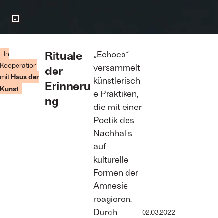
Zeigt weitere Informationen zum Bild
„the names
have
Rituale
„Echoes“
In
changed,
Kooperation
versammelt
der
including my
mit
Haus der
own and
künstlerisch
Erinneru
truths have
Kunst
e Praktiken,
been altere“,
ng
2019 |
die mit einer
Onyeka Igwe
Poetik des
Foto: Onyeka
Igwe
Nachhalls
auf
kulturelle
Formen der
Amnesie
reagieren.
Durch
02.03.2022