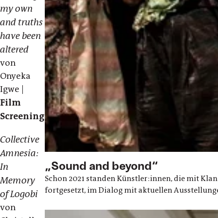
my own
and truths
have been
altered
von
Onyeka
Igwe |
Film
Screening
Collective
Amnesia:
„Sound and beyond“
In
Schon 2021 standen Künstler:innen, die mit Kla
Memory
fortgesetzt, im Dialog mit aktuellen Ausstellun
of Logobi
von