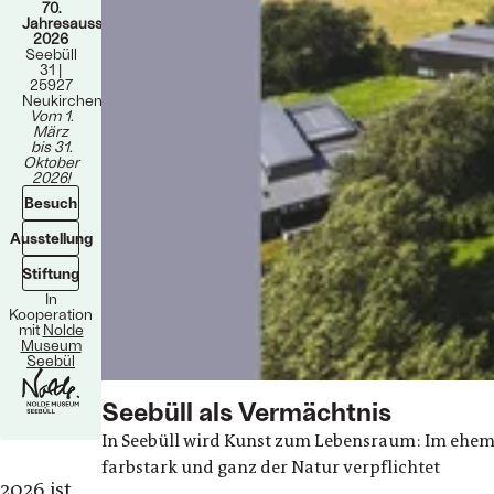
70.
Jahresausstellung
2026
Seebüll
31 |
25927
Neukirchen
Vom 1.
März
bis 31.
Oktober
2026!
Besuch
Ausstellung
Stiftung
In
Kooperation
mit
Nolde
Museum
Seebül
Seebüll als Vermächtnis
In Seebüll wird Kunst zum Lebensraum: Im ehema
farbstark und ganz der Natur verpflichtet
2026 ist