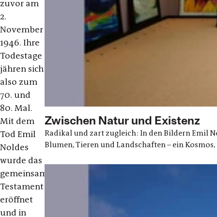
zuvor am
2.
November
1946. Ihre
Todestage
jähren sich
also zum
70. und
80. Mal.
Zwischen Natur und Existenz
Mit dem
Radikal und zart zugleich: In den Bildern Emil N
Tod Emil
Blumen, Tieren und Landschaften – ein Kosmos, d
Noldes
wurde das
gemeinsame
Testament
eröffnet
und in