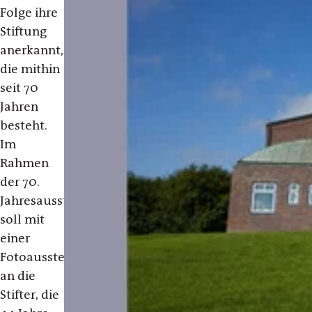
Folge ihre
Stiftung
anerkannt,
die mithin
seit 70
Jahren
besteht.
Im
Rahmen
der
70.
Jahresausstellung
soll mit
einer
Fotoausstellung
an die
Stifter, die