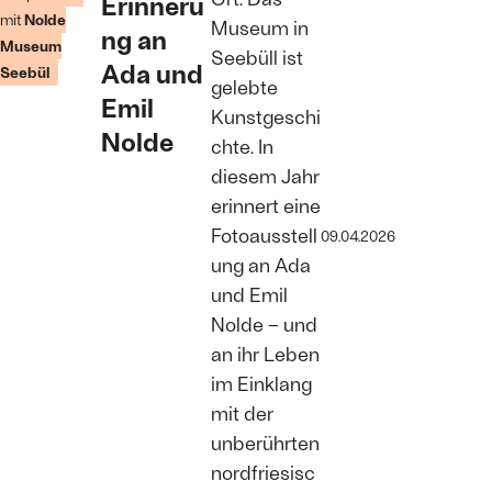
Erinneru
© Nolde
mit
Nolde
Stiftung
Museum in
ng an
Seebüll
Museum
Seebüll ist
Ada und
Seebül
gelebte
Emil
Kunstgeschi
Nolde
chte. In
diesem Jahr
erinnert eine
Fotoausstell
09.04.2026
ung an Ada
und Emil
Nolde – und
an ihr Leben
im Einklang
mit der
unberührten
nordfriesisc