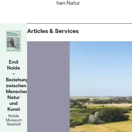
hen Natur
Articles & Services
Emil
Nolde
–
Beziehungen
zwischen
Menschen,
Natur
und
Kunst
Nolde
Museum
Seebüll