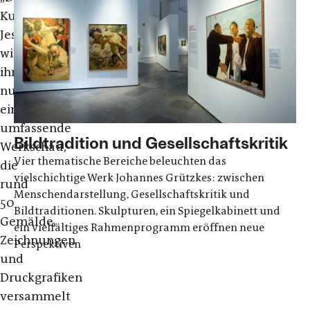
Kunsthalle
Jesuitenkirche
widmet
ihm
nun
eine
umfassende
Bildtradition und Gesellschaftskritik
Werkschau,
Vier thematische Bereiche beleuchten das
die
vielschichtige Werk Johannes Grützkes: zwischen
rund
Menschendarstellung, Gesellschaftskritik und
50
Bildtraditionen. Skulpturen, ein Spiegelkabinett und
Gemälde,
ein vielfältiges Rahmenprogramm eröffnen neue
Zeichnungen
Perspektiven
und
Druckgrafiken
versammelt