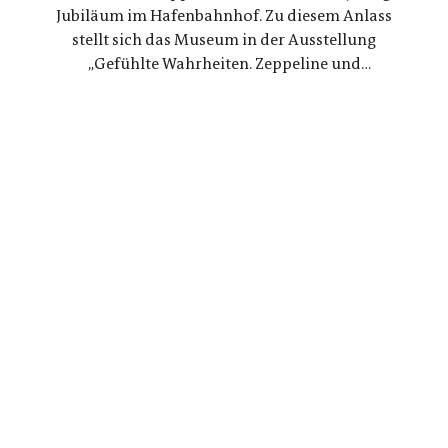
Jubiläum im Hafenbahnhof. Zu diesem Anlass
stellt sich das Museum in der Ausstellung
„Gefühlte Wahrheiten. Zeppeline und
Nationalsozialismus“ seiner eigenen Geschichte
und arbeitet die Verstrickungen zwischen der
politischen Nutzung von Zeppelinen und NS-
Staat erstmals umfassend auf