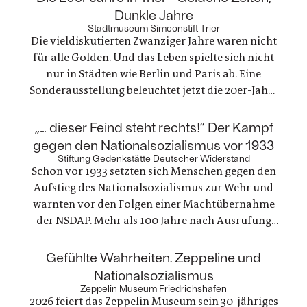
Dunkle Jahre
Stadtmuseum Simeonstift Trier
Die vieldiskutierten Zwanziger Jahre waren nicht
für alle Golden. Und das Leben spielte sich nicht
nur in Städten wie Berlin und Paris ab. Eine
Sonderausstellung beleuchtet jetzt die 20er-Jahre
in Trier. Die ausgestellten Fotografien und
Gegenstände zeichnen ein einzigartiges Zeitbild
:
„… dieser Feind steht rechts!“ Der Kampf
von Alltagsleben, Architektur, Kunst, Mode und
gegen den Nationalsozialismus vor 1933
Technik
Stiftung Gedenkstätte Deutscher Widerstand
Schon vor 1933 setzten sich Menschen gegen den
Aufstieg des Nationalsozialismus zur Wehr und
warnten vor den Folgen einer Machtübernahme
der NSDAP. Mehr als 100 Jahre nach Ausrufung
der ersten deutschen Republik erinnert die
Gedenkstätte Deutscher Widerstand an dieses
:
Gefühlte Wahrheiten. Zeppeline und
Engagement, das gleichzeitig ein Einsatz für
Nationalsozialismus
Demokratie und Menschenrechte war
Zeppelin Museum Friedrichshafen
2026 feiert das Zeppelin Museum sein 30-jähriges