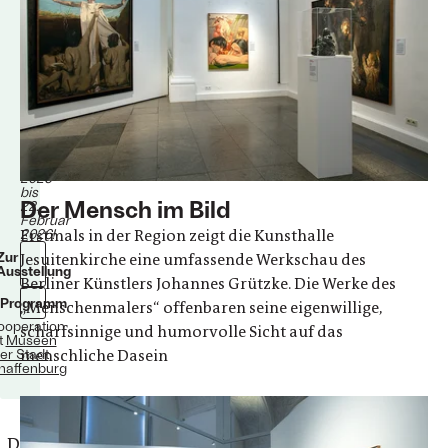
Menschenmaler
Museen
der
Stadt
Aschaffenburg
Kunsthalle
Jesuitenkirche
Vom
20.
September
2025
bis
Der Mensch im Bild
22.
Februar
2026!
Erstmals in der Region zeigt die Kunsthalle
Zur
Jesuitenkirche eine umfassende Werkschau des
Ausstellung
Berliner Künstlers Johannes Grützke. Die Werke des
Programm
„Menschenmalers“ offenbaren seine eigenwillige,
Kooperation
scharfsinnige und humorvolle Sicht auf das
t
Museen
er Stadt
menschliche Dasein
haffenburg
„Die