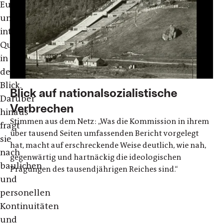
Europas
und
internationale
Querbezüge
in
den
Blick.
Blick auf nationalsozialistische
Darüber
Verbrechen
hinaus
Stimmen aus dem Netz: „Was die Kommission in ihrem
fragt
über tausend Seiten umfassenden Bericht vorgelegt
sie
hat, macht auf erschreckende Weise deutlich, wie nah,
nach
gegenwärtig und hartnäckig die ideologischen
baulichen
Prägungen des tausendjährigen Reiches sind.“
und
personellen
Kontinuitäten
und