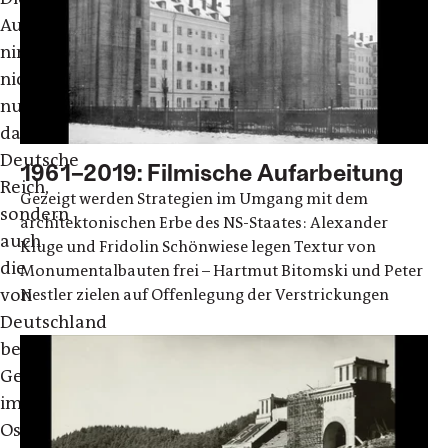
Ausstellung
nimmt
nicht
nur
das
Deutsche
1961–2019: Filmische Aufarbeitung
Reich,
Gezeigt werden Strategien im Umgang mit dem
sondern
architektonischen Erbe des NS-Staates: Alexander
auch
Kluge und Fridolin Schönwiese legen Textur von
die
Monumentalbauten frei – Hartmut Bitomski und Peter
von
Nestler zielen auf Offenlegung der Verstrickungen
Deutschland
besetzten
Gebiete
im
Osten