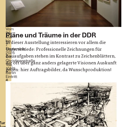
DDR
Tchoban
Foundation. Museum
für
Architekturzeichnung
Vom
24.
Pläne und Träume in der DDR
Mai
bis
In dieser Ausstellung interessieren vor allem die
7.
September
Unterschiede: Professionelle Zeichnungen für
2025
Bauaufgaben stehen im Kontrast zu Zeichenblättern,
Ort:
Christinenstraße
die oft über ganz anders gelagerte Visionen Auskunft
18a,
10119
geben: hier Auftragsbilder, da Wunschproduktion!
Berlin
Eintritt:
6
€
(ermäßigt:
4
€)
|
bis
18
Jahre
frei!
Zur
Ausstellung