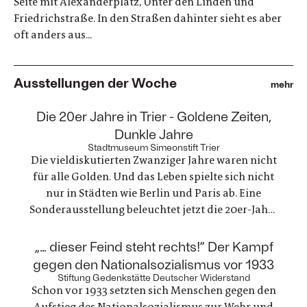
Seite mit Alexanderplatz, Unter den Linden und
Friedrichstraße. In den Straßen dahinter sieht es aber
oft anders aus...
Ausstellungen der Woche
mehr
:
Die 20er Jahre in Trier - Goldene Zeiten,
Dunkle Jahre
Stadtmuseum Simeonstift Trier
Die vieldiskutierten Zwanziger Jahre waren nicht
für alle Golden. Und das Leben spielte sich nicht
nur in Städten wie Berlin und Paris ab. Eine
Sonderausstellung beleuchtet jetzt die 20er-Jahre
in Trier. Die ausgestellten Fotografien und
Gegenstände zeichnen ein einzigartiges Zeitbild
:
„… dieser Feind steht rechts!“ Der Kampf
von Alltagsleben, Architektur, Kunst, Mode und
gegen den Nationalsozialismus vor 1933
Technik
Stiftung Gedenkstätte Deutscher Widerstand
Schon vor 1933 setzten sich Menschen gegen den
Aufstieg des Nationalsozialismus zur Wehr und