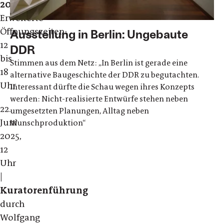
2025
Erweiterte
Öffnungszeiten:
Ausstellung in Berlin: Ungebaute
12
DDR
bis
Stimmen aus dem Netz: „In Berlin ist gerade eine
18
alternative Baugeschichte der DDR zu begutachten.
Uhr
Interessant dürfte die Schau wegen ihres Konzepts
werden: Nicht-realisierte Entwürfe stehen neben
22.
umgesetzten Planungen, Alltag neben
Juni
Wunschproduktion“
2025,
12
Uhr
|
Kuratorenführung
durch
Wolfgang