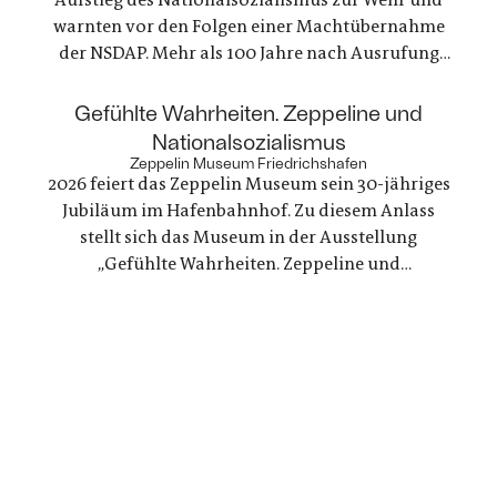
warnten vor den Folgen einer Machtübernahme
der NSDAP. Mehr als 100 Jahre nach Ausrufung
der ersten deutschen Republik erinnert die
Gedenkstätte Deutscher Widerstand an dieses
:
Gefühlte Wahrheiten. Zeppeline und
Engagement, das gleichzeitig ein Einsatz für
Nationalsozialismus
Demokratie und Menschenrechte war
Zeppelin Museum Friedrichshafen
2026 feiert das Zeppelin Museum sein 30-jähriges
Jubiläum im Hafenbahnhof. Zu diesem Anlass
stellt sich das Museum in der Ausstellung
„Gefühlte Wahrheiten. Zeppeline und
Nationalsozialismus“ seiner eigenen Geschichte
und arbeitet die Verstrickungen zwischen der
politischen Nutzung von Zeppelinen und NS-
Staat erstmals umfassend auf