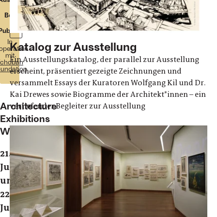
Besuch
Publikation
In
Katalog zur Ausstellung
operation
mit
Ein Ausstellungskatalog, der parallel zur Ausstellung
choban
undation
erscheint, präsentiert gezeigte Zeichnungen und
versammelt Essays der Kuratoren Wolfgang Kil und Dr.
Kai Drewes sowie Biogramme der Architekt*innen – ein
Architecture
vertiefender Begleiter zur Ausstellung
Exhibitions
Weekend
21.
Juni
und
22.
Juni