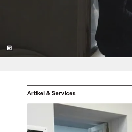
Show more information about the image
Foto: Ines Thomsen © Annett Ilĳew und 
Artikel & Services