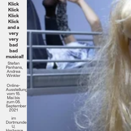
Klick
Klick
Klick
Klick
and a
very
very
bad
bad
musical!
Stefan
Panhans,
Andrea
Winkler
Online-
Ausstellung
vom 15.
Mai bis
zum 05.
September
2021
im
Dortmunder
U,
Hartware