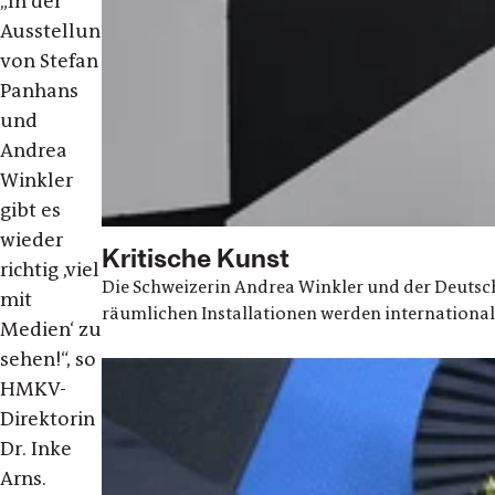
„In der
Ausstellung
von Stefan
Panhans
und
Andrea
Winkler
gibt es
wieder
Kritische Kunst
richtig ‚viel
Die Schweizerin Andrea Winkler und der Deutsc
mit
räumlichen Installationen werden international
Medien‘ zu
sehen!“, so
HMKV-
Direktorin
Dr. Inke
Arns.