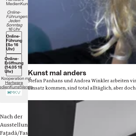
MedienKunstVerein
Online-
Führungen:
Jeden
Sonntag
16 Uhr
Online-
Führung
(So 16
Uhr)
Online-
Eröffnung
(14.05 19
Kunst mal anders
Uhr)
n Kooperation mit
Stefan Panhans und Andrea Winkler arbeiten vir
Hartware
dienKunstVerein
Einsatz kommen, sind total alltäglich, aber do
Nach der
Ausstellung
Faţadă/Fassade,