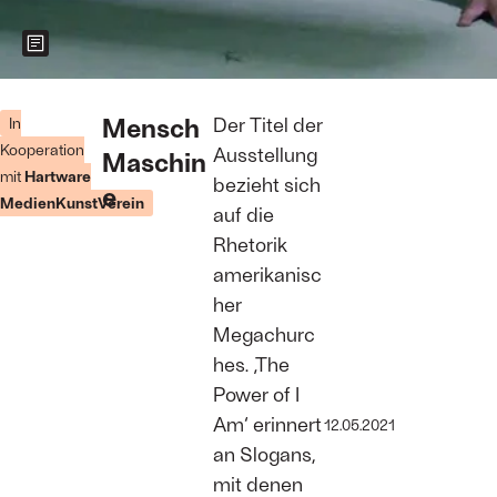
Zeigt weitere Informationen zum Bild
Stefan
Panhans,
Mensch
Der Titel der
In
Andrea
Kooperation
Ausstellung
Maschin
Winkler,
mit
Hartware
„Freeroam À
bezieht sich
e
Rebours,
MedienKunstVerein
auf die
Mod#I.1",
2017/2021,
Rhetorik
video still
amerikanisc
#07,
Performer*innen:
her
Ixchel
Megachurc
Mendoza
Hernandez
hes. ‚The
Foto:
Stefan
Power of I
Panhans/Andrea
Winkler/HMKV
Am‘ erinnert
12.05.2021
an Slogans,
mit denen