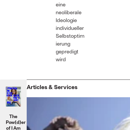
eine
neoliberale
Ideologie
individueller
Selbstoptim
ierung
gepredigt
wird
Articles & Services
The
Pow(d)er
of I Am