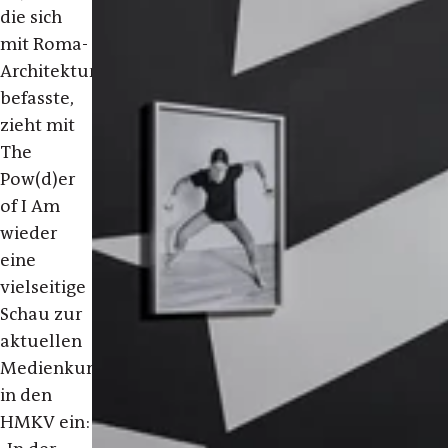
die sich
mit Roma-
Architektur
befasste,
zieht mit
The
Pow(d)er
of I Am
wieder
eine
vielseitige
Schau zur
aktuellen
Medienkunst
in den
HMKV ein: