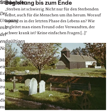
Begleitung bis zum Ende
Sterbenden
„Sterben ist schwierig. Nicht nur für den Sterbenden
Der
selbst, auch für die Menschen um ihn herum. Worauf
Umgang
kommt es in der letzten Phase des Lebens an? Wie
begleitet man einen Freund oder Verwandten, der
mit
schwer krank ist? Keine einfachen Fragen [...]“
der
endgültigen
Nachricht
Mit
einer
Erkrankung
konfrontiert
zu
sein,
die
mit