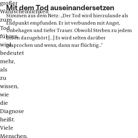
großer
Mit dem Tod auseinandersetzen
Wahrscheinlichkeit
Stimmen aus dem Netz: „Der Tod wird hierzulande als
zum
Endpunkt empfunden. Er ist verbunden mit Angst,
Tod
Unbehagen und tiefer Trauer. Obwohl Sterben zu jedem
führen
Leben dazugehört [...] Es wird selten darüber
wird,
gesprochen und wenn, dann nur flüchtig...“
bedeutet
mehr,
als
zu
wissen,
wie
die
Diagnose
heißt.
Viele
Menschen,