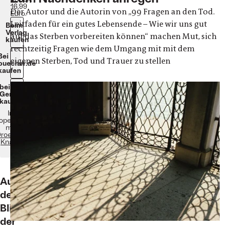
16,99
Der Autor und die Autorin von „99 Fragen an den Tod.
Euro.
Leitfaden für ein gutes Lebensende – Wie wir uns gut
Beim
Verlag
auf das Sterben vorbereiten können“ machen Mut, sich
kaufen
rechtzeitig Fragen wie dem Umgang mit mit dem
Bei
eigenen Sterben, Tod und Trauer zu stellen
buecher.de
kaufen
bei
Genialokal
kaufen
In
operation
mit
roemer
Knaur
Aus
dem
Blickwinkel
der