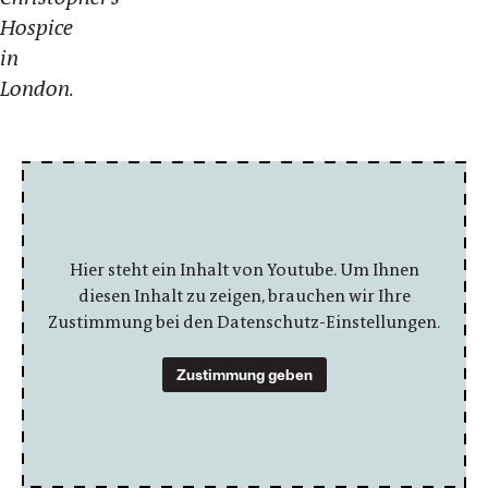
Hospice
in
London.
Hier steht ein Inhalt von Youtube. Um Ihnen
diesen Inhalt zu zeigen, brauchen wir Ihre
Zustimmung bei den Datenschutz-Einstellungen.
Zustimmung geben