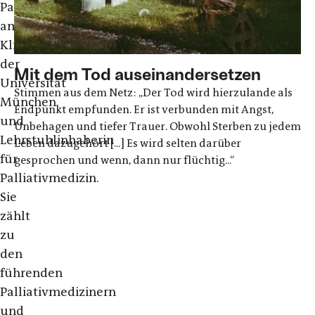
Palliativmedizin
am
Klinikum
der
Mit dem Tod auseinandersetzen
Universität
Stimmen aus dem Netz: „Der Tod wird hierzulande als
München
Endpunkt empfunden. Er ist verbunden mit Angst,
und
Unbehagen und tiefer Trauer. Obwohl Sterben zu jedem
Lehrstuhlinhaberin
Leben dazugehört [...] Es wird selten darüber
für
gesprochen und wenn, dann nur flüchtig...“
Palliativmedizin.
Sie
zählt
zu
den
führenden
Palliativmedizinern
und