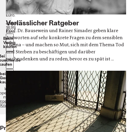
Seiten,
Hardcover.
20
Euro.
Verlässlicher Ratgeber
eBook:
16,99
Prof. Dr. Bausewein und Rainer Simader geben klare
Euro.
Antworten auf sehr konkrete Fragen zu dem sensiblen
Beim
Verlag
Thema – und machen so Mut, sich mit dem Thema Tod
kaufen
und Sterben zu beschäftigen und darüber
Bei
nachzudenken und zu reden, bevor es zu spät ist ...
buecher.de
kaufen
bei
Genialokal
kaufen
In
operation
mit
roemer
Knaur
Prof.