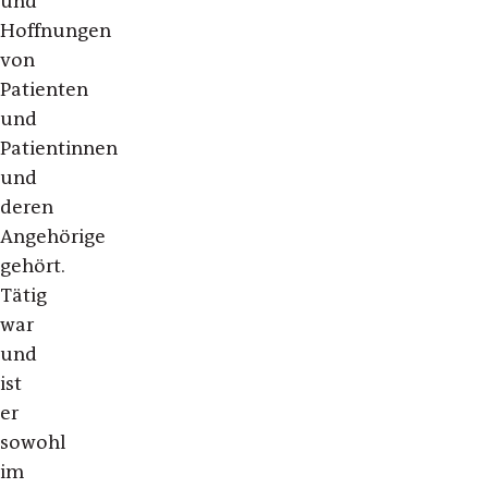
und
Hoffnungen
von
Patienten
und
Patientinnen
und
deren
Angehörige
gehört.
Tätig
war
und
ist
er
sowohl
im