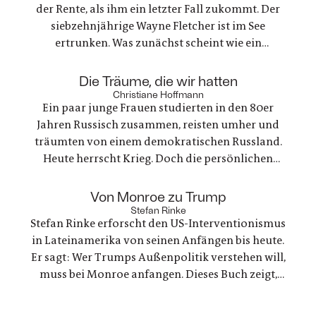
der Rente, als ihm ein letzter Fall zukommt. Der
siebzehnjährige Wayne Fletcher ist im See
ertrunken. Was zunächst scheint wie ein
gewöhnlicher Unfall, stellt sich als etwas ganz
anderes heraus. Es geht um nichts weniger als die
:
Die Träume, die wir hatten
große Frage nach Gerechtigkeit. Eine
Christiane Hoffmann
Ein paar junge Frauen studierten in den 80er
nervenaufreibende Ermittlung beginnt
Jahren Russisch zusammen, reisten umher und
träumten von einem demokratischen Russland.
Heute herrscht Krieg. Doch die persönlichen
Bande der Freundschaft bleiben, auch oder
gerade als eine der Frauen stirbt. Ein Buch über
:
Von Monroe zu Trump
Trauer und Hoffnung in deutsch-ukranisch-
Stefan Rinke
Stefan Rinke erforscht den US-Interventionismus
russischen Beziehungen
in Lateinamerika von seinen Anfängen bis heute.
Er sagt: Wer Trumps Außenpolitik verstehen will,
muss bei Monroe anfangen. Dieses Buch zeigt,
warum die Konflikte zwischen den USA und
Lateinamerika keine Randnotiz der Weltpolitik