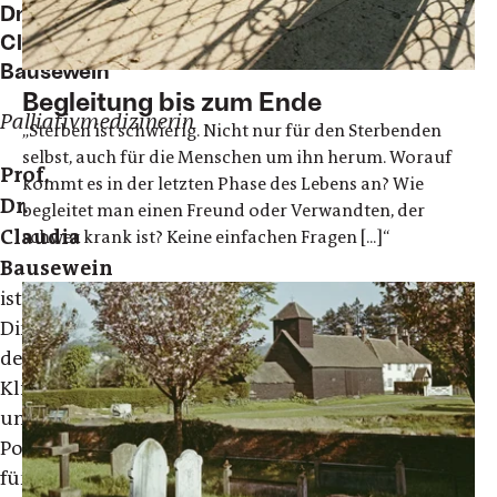
Dr.
Claudia
Bausewein
Begleitung bis zum Ende
Palliativmedizinerin
„Sterben ist schwierig. Nicht nur für den Sterbenden
selbst, auch für die Menschen um ihn herum. Worauf
Prof.
kommt es in der letzten Phase des Lebens an? Wie
Dr.
begleitet man einen Freund oder Verwandten, der
Claudia
schwer krank ist? Keine einfachen Fragen [...]“
Bausewein
ist
Direktorin
der
Klinik
und
Poliklinik
für