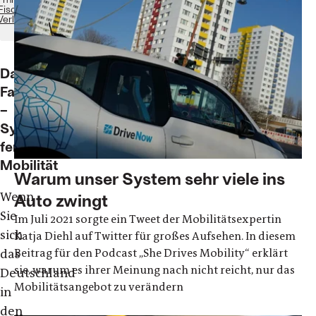
Fischer
Verlage
Das
Fahrrad
–
Symbol
feministischer
Mobilität
Warum unser System sehr viele ins
Wenn
Auto zwingt
Sie
Im Juli 2021 sorgte ein Tweet der Mobilitätsexpertin
sich
Katja Diehl auf Twitter für großes Aufsehen. In diesem
Beitrag für den Podcast „She Drives Mobility“ erklärt
das
sie, warum es ihrer Meinung nach nicht reicht, nur das
Deutschland
Mobilitätsangebot zu verändern
in
den