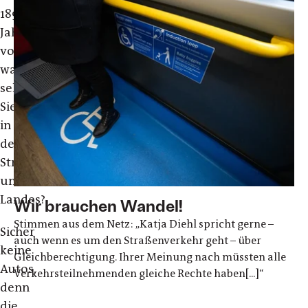
1890er
Jahren
vorstellen,
was
sehen
Sie
in
den
Straßen
unseres
Landes?
Wir brauchen Wandel!
Stimmen aus dem Netz: „Katja Diehl spricht gerne –
Sicher
auch wenn es um den Straßenverkehr geht – über
keine
Gleichberechtigung. Ihrer Meinung nach müssten alle
Autos,
Verkehrsteilnehmenden gleiche Rechte haben[...]“
denn
die