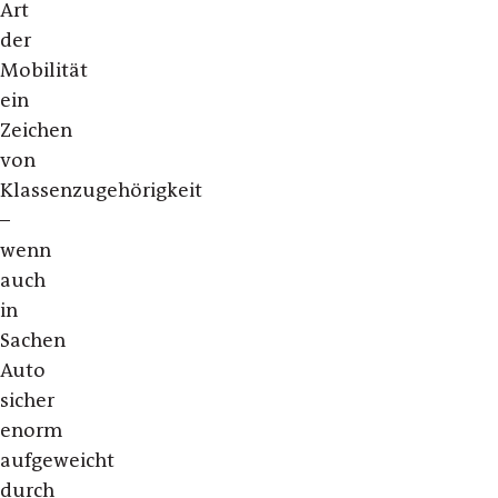
Art
der
Mobilität
ein
Zeichen
von
Klassenzugehörigkeit
–
wenn
auch
in
Sachen
Auto
sicher
enorm
aufgeweicht
durch