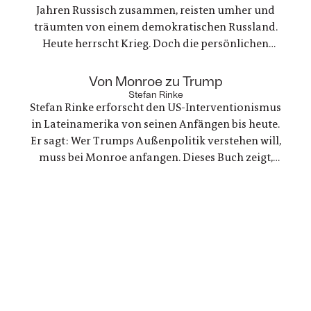
Jahren Russisch zusammen, reisten umher und
träumten von einem demokratischen Russland.
Heute herrscht Krieg. Doch die persönlichen
Bande der Freundschaft bleiben, auch oder
gerade als eine der Frauen stirbt. Ein Buch über
:
Von Monroe zu Trump
Trauer und Hoffnung in deutsch-ukranisch-
Stefan Rinke
Stefan Rinke erforscht den US-Interventionismus
russischen Beziehungen
in Lateinamerika von seinen Anfängen bis heute.
Er sagt: Wer Trumps Außenpolitik verstehen will,
muss bei Monroe anfangen. Dieses Buch zeigt,
warum die Konflikte zwischen den USA und
Lateinamerika keine Randnotiz der Weltpolitik
sind, sondern ein Schlüssel zum Verständnis
unserer Gegenwart