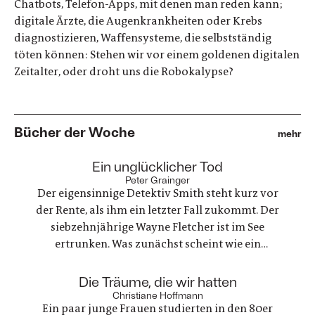
Chatbots, Telefon-Apps, mit denen man reden kann;
digitale Ärzte, die Augenkrankheiten oder Krebs
diagnostizieren, Waffensysteme, die selbstständig
töten können: Stehen wir vor einem goldenen digitalen
Zeitalter, oder droht uns die Robokalypse?
Bücher der Woche
mehr
:
Ein unglücklicher Tod
Peter Grainger
Der eigensinnige Detektiv Smith steht kurz vor
der Rente, als ihm ein letzter Fall zukommt. Der
siebzehnjährige Wayne Fletcher ist im See
ertrunken. Was zunächst scheint wie ein
gewöhnlicher Unfall, stellt sich als etwas ganz
anderes heraus. Es geht um nichts weniger als die
:
Die Träume, die wir hatten
große Frage nach Gerechtigkeit. Eine
Christiane Hoffmann
Ein paar junge Frauen studierten in den 80er
nervenaufreibende Ermittlung beginnt