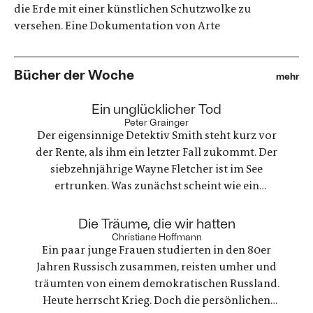
die Erde mit einer künstlichen Schutzwolke zu
versehen. Eine Dokumentation von Arte
Bücher der Woche
mehr
:
Ein unglücklicher Tod
Peter Grainger
Der eigensinnige Detektiv Smith steht kurz vor
der Rente, als ihm ein letzter Fall zukommt. Der
siebzehnjährige Wayne Fletcher ist im See
ertrunken. Was zunächst scheint wie ein
gewöhnlicher Unfall, stellt sich als etwas ganz
anderes heraus. Es geht um nichts weniger als die
:
Die Träume, die wir hatten
große Frage nach Gerechtigkeit. Eine
Christiane Hoffmann
Ein paar junge Frauen studierten in den 80er
nervenaufreibende Ermittlung beginnt
Jahren Russisch zusammen, reisten umher und
träumten von einem demokratischen Russland.
Heute herrscht Krieg. Doch die persönlichen