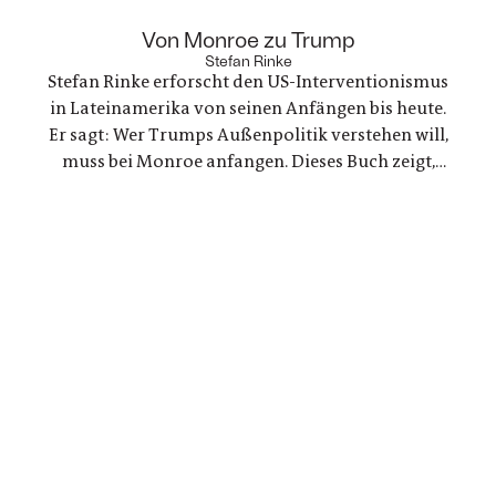
Bande der Freundschaft bleiben, auch oder
gerade als eine der Frauen stirbt. Ein Buch über
:
Von Monroe zu Trump
Trauer und Hoffnung in deutsch-ukranisch-
Stefan Rinke
Stefan Rinke erforscht den US-Interventionismus
russischen Beziehungen
in Lateinamerika von seinen Anfängen bis heute.
Er sagt: Wer Trumps Außenpolitik verstehen will,
muss bei Monroe anfangen. Dieses Buch zeigt,
warum die Konflikte zwischen den USA und
Lateinamerika keine Randnotiz der Weltpolitik
sind, sondern ein Schlüssel zum Verständnis
unserer Gegenwart