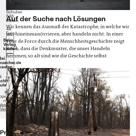
Bände
im
Schuber.
848
Auf der Suche nach Lösungen
Seiten.
Wir kennen das Ausmaß der Katastrophe, in welche wir
44
Euro.
uns hineinmanövrieren, aber handeln nicht: In einer
Beim
Tour de Force durch die Menschheitsgeschichte zeigt
Verlag
Reich, dass die Denkmuster, die unser Handeln
kaufen
hemmen, so alt sind wie die Geschichte selbst
Bei
buecher.de
kaufen
i
chkomplizen
ufen
In
operation
mit
estend
Verlag
Prof.