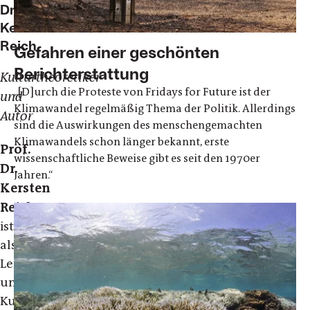
Dr.
Kersten
Reich
Gefahren einer geschönten
Berichterstattung
Kulturtheoretiker
„[D]urch die Proteste von Fridays for Future ist der
und
Klimawandel regelmäßig Thema der Politik. Allerdings
Autor
sind die Auswirkungen des menschengemachten
Klimawandels schon länger bekannt, erste
Prof.
wissenschaftliche Beweise gibt es seit den 1970er
Dr.
Jahren.“
Kersten
Reich
ist
als
Lernforscher
und
Kulturtheoretiker