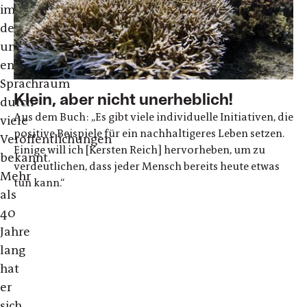
im
deutschen
und
englischen
Sprachraum
Klein, aber nicht unerheblich!
durch
Aus dem Buch: „Es gibt viele individuelle Initiativen, die
viele
positive Beispiele für ein nachhaltigeres Leben setzen.
Veröffentlichungen
Einige will ich [Kersten Reich] hervorheben, um zu
bekannt.
verdeutlichen, dass jeder Mensch bereits heute etwas
Mehr
tun kann.“
als
40
Jahre
lang
hat
er
sich