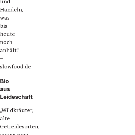
und
Handeln,
was
bis
heute
noch
anhält.“
–
slowfood.de
Bio
aus
Leideschaft
„Wildkräuter,
alte
Getreidesorten,
vergessene