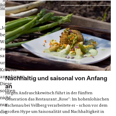
mit
ädecke
Verlag
„
Ich
begann
Wildkräuter
zu
sammeln
und
Kräuter
anzubauen.
Nachhaltig und saisonal von Anfang
Diese
an
sollten
Jürgen Andruschkewitsch führt in der fünften
nicht
Generation das Restaurant „Rose“: Im hohenlohischen
nur
Eschenau bei Vellberg verarbeitete er – schon vor dem
die
großen Hype um Saisonalität und Nachhaltigkeit in