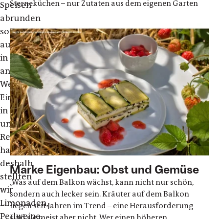
Sterneküchen – nur Zutaten aus dem eigenen Garten
Speisen
abrunden
sondern
auch
in
anderer
Weise
Einzug
in
unser
Restaurant
halten,
deshalb
Marke Eigenbau: Obst und Gemüse
stellten
„Was auf dem Balkon wächst, kann nicht nur schön,
wir
sondern auch lecker sein. Kräuter auf dem Balkon
Limonaden,
liegen seit Jahren im Trend – eine Herausforderung
Perlweine,
sind sie meist aber nicht. Wer einen höheren