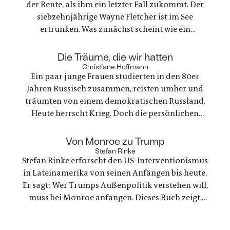
der Rente, als ihm ein letzter Fall zukommt. Der
siebzehnjährige Wayne Fletcher ist im See
ertrunken. Was zunächst scheint wie ein
gewöhnlicher Unfall, stellt sich als etwas ganz
anderes heraus. Es geht um nichts weniger als die
:
Die Träume, die wir hatten
große Frage nach Gerechtigkeit. Eine
Christiane Hoffmann
Ein paar junge Frauen studierten in den 80er
nervenaufreibende Ermittlung beginnt
Jahren Russisch zusammen, reisten umher und
träumten von einem demokratischen Russland.
Heute herrscht Krieg. Doch die persönlichen
Bande der Freundschaft bleiben, auch oder
gerade als eine der Frauen stirbt. Ein Buch über
:
Von Monroe zu Trump
Trauer und Hoffnung in deutsch-ukranisch-
Stefan Rinke
Stefan Rinke erforscht den US-Interventionismus
russischen Beziehungen
in Lateinamerika von seinen Anfängen bis heute.
Er sagt: Wer Trumps Außenpolitik verstehen will,
muss bei Monroe anfangen. Dieses Buch zeigt,
warum die Konflikte zwischen den USA und
Lateinamerika keine Randnotiz der Weltpolitik