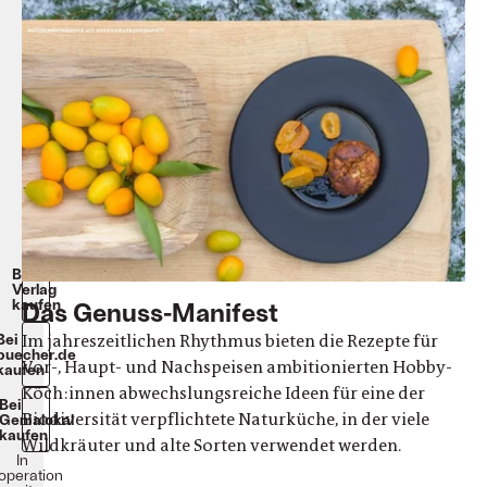
Naturkoch
Jürgen
Andruschkewitsch
Leinen-
Hardcover
336
Seiten
92
Rezeptbilder
+
92
Landschafts-
und
Naturfotografien
40€
Beim
Verlag
kaufen
Das Genuss-Manifest
Im jahreszeitlichen Rhythmus bieten die Rezepte für
Bei
buecher.de
Vor-, Haupt- und Nachspeisen ambitionierten Hobby-
kaufen
Köch:innen abwechslungsreiche Ideen für eine der
Bei
Biodiversität verpflichtete Naturküche, in der viele
Genialokal
kaufen
Wildkräuter und alte Sorten verwendet werden.
In
operation