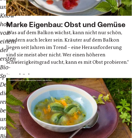
und
Know-
Marke Eigenbau: Obst und Gemüse
how
von
„Was auf dem Balkon wächst, kann nicht nur schön,
sondern auch lecker sein. Kräuter auf dem Balkon
einem
liegen seit Jahren im Trend – eine Herausforderung
der
sind sie meist aber nicht. Wer einen höheren
ersten
Schwierigkeitsgrad sucht, kann es mit Obst probieren.“
Bio-
Spitzenköche
Deutschlands.Mit
dieser
reich
bebilderten
und
nachhaltigen
Bio-