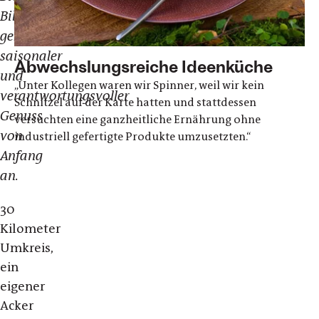
Bibel
gelingt
saisonaler
Abwechslungsreiche Ideenküche
und
„Unter Kollegen waren wir Spinner, weil wir kein
verantwortungsvoller
Schnitzel auf der Karte hatten und stattdessen
Genuss
versuchten eine ganzheitliche Ernährung ohne
von
industriell gefertigte Produkte umzusetzten.“
Anfang
an.
30
Kilometer
Umkreis,
ein
eigener
Acker