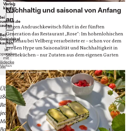
Verlag
kaufen
Nachhaltig und saisonal von Anfang
an
Bei
buecher.de
kaufen
Jürgen Andruschkewitsch führt in der fünften
Generation das Restaurant „Rose“: Im hohenlohischen
Bei
Genialokal
Eschenau bei Vellberg verarbeitete er – schon vor dem
kaufen
großen Hype um Saisonalität und Nachhaltigkeit in
In
operation
Sterneküchen – nur Zutaten aus dem eigenen Garten
mit
ädecke
Verlag
Über
180
Rezepte,
jede
Menge
Basics