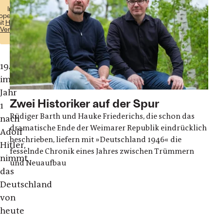
In
operation
it
Heyne
Verlag
1946,
im
Jahr
Zwei Historiker auf der Spur
1
Rüdiger Barth und Hauke Friederichs, die schon das
nach
dramatische Ende der Weimarer Republik eindrücklich
Adolf
beschrieben, liefern mit »Deutschland 1946« die
Hitler,
fesselnde Chronik eines Jahres zwischen Trümmern
nimmt
und Neuaufbau
das
Deutschland
von
heute