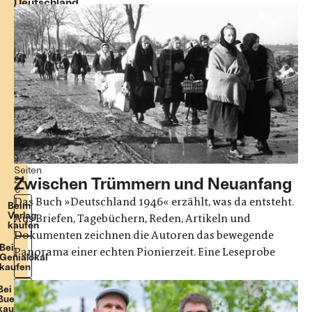
Deutschland
1946
–
Das
Wunder
beginnt
Rüdiger
Barth,
Hauke
Friederichs
Hardcover,
gebunden
336
Seiten
Zwischen Trümmern und Neuanfang
24
€
Das Buch »Deutschland 1946« erzählt, was da entsteht.
Beim
Verlag
Aus Briefen, Tagebüchern, Reden, Artikeln und
kaufen
Dokumenten zeichnen die Autoren das bewegende
Bei
Panorama einer echten Pionierzeit. Eine Leseprobe
Genialokal
kaufen
Bei
Buecher.de
kaufen