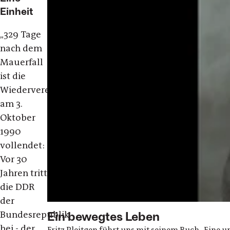
Einheit
„329 Tage
nach dem
Mauerfall
ist die
Wiedervereinigung
am 3.
Oktober
1990
vollendet:
Vor 30
Jahren tritt
die DDR
der
Bundesrepublik
Ein bewegtes Leben
bei - der
Fritz Pleitgen führt uns mit seinem Buch „Eine 