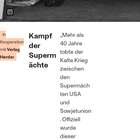
Zeigt weitere Informationen zum Bild
Demonstrant*innen
während
Kampf
„Mehr als
In
einer
Kooperation
40 Jahre
der
Demonstration
mit
Verlag
zur
tobte der
Superm
Verbesserung
Herder
Kalte Krieg
der
ächte
Menschenrechtslage
zwischen
in der
den
Sowjetunion
auf dem Platz
Supermäch
der Vereinten
ten USA
Nationen in
New York
und
City, 4.
Sowjetunion
Oktober 1977.
Foto: Peter
. Offiziell
Keegan/Keystone/Hulton
wurde
Archive/Getty
Images
dieser