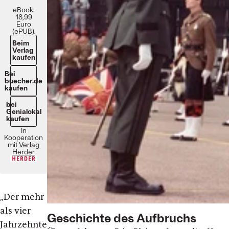
eBook:
18,99
Euro
(ePUB).
Beim
Verlag
kaufen
Bei
buecher.de
kaufen
bei
Genialokal
kaufen
In
Kooperation
mit
Verlag
Herder
„Der mehr
als vier
Geschichte des Aufbruchs
Jahrzehnte