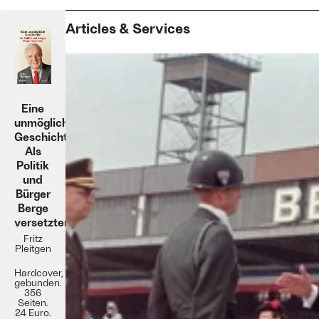
Articles & Services
Eine
unmögliche
Geschichte:
Als
Politik
und
Bürger
Berge
versetzten
Fritz
Pleitgen
Hardcover,
gebunden.
356
Seiten.
24 Euro.