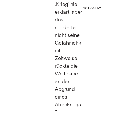
,Krieg‘ nie
18.08.2021
erklärt, aber
das
minderte
nicht seine
Gefährlichk
eit:
Zeitweise
rückte die
Welt nahe
an den
Abgrund
eines
Atomkriegs.
“