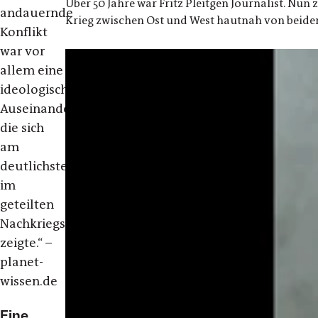
Über 50 Jahre war Fritz Pleitgen Journalist. Nun 
andauernde
Krieg zwischen Ost und West hautnah von beiden
Konflikt
war vor
allem eine
ideologische
Auseinandersetzung,
die sich
am
deutlichsten
im
geteilten
Nachkriegsdeutschland
zeigte.“ –
planet-
wissen.de
Eine