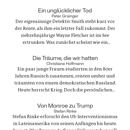
:
Ein unglücklicher Tod
Peter Grainger
Der eigensinnige Detektiv Smith steht kurz vor
der Rente, als ihm ein letzter Fall zukommt. Der
siebzehnjährige Wayne Fletcher ist im See
ertrunken. Was zunächst scheint wie ein
gewöhnlicher Unfall, stellt sich als etwas ganz
anderes heraus. Es geht um nichts weniger als die
:
Die Träume, die wir hatten
große Frage nach Gerechtigkeit. Eine
Christiane Hoffmann
Ein paar junge Frauen studierten in den 80er
nervenaufreibende Ermittlung beginnt
Jahren Russisch zusammen, reisten umher und
träumten von einem demokratischen Russland.
Heute herrscht Krieg. Doch die persönlichen
Bande der Freundschaft bleiben, auch oder
gerade als eine der Frauen stirbt. Ein Buch über
:
Von Monroe zu Trump
Trauer und Hoffnung in deutsch-ukranisch-
Stefan Rinke
Stefan Rinke erforscht den US-Interventionismus
russischen Beziehungen
in Lateinamerika von seinen Anfängen bis heute.