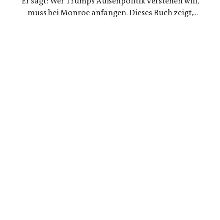
Er sagt: Wer Trumps Außenpolitik verstehen will,
muss bei Monroe anfangen. Dieses Buch zeigt,
warum die Konflikte zwischen den USA und
Lateinamerika keine Randnotiz der Weltpolitik
sind, sondern ein Schlüssel zum Verständnis
unserer Gegenwart