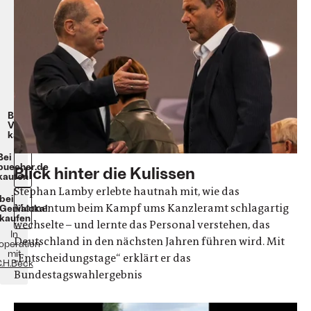
Hardcover,
gebunden.
382
Seiten.
22
Euro.
eBook:
16,99
Euro.
Beim
Verlag
kaufen
Bei
buecher.de
Blick hinter die Kulissen
kaufen
Stephan Lamby erlebte hautnah mit, wie das
bei
Momentum beim Kampf ums Kanzleramt schlagartig
Genialokal
kaufen
wechselte – und lernte das Personal verstehen, das
In
Deutschland in den nächsten Jahren führen wird. Mit
operation
mit
„Entscheidungstage“ erklärt er das
.H.Beck
Bundestagswahlergebnis