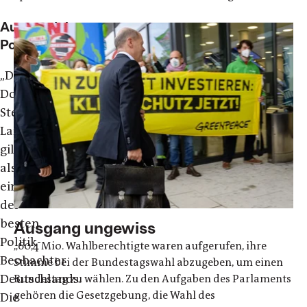
Ausgezeichneter
Politikbeobachter
„Der
Dokumentarfilmer
Stephan
Lamby
gilt
als
einer
der
besten
Ausgang ungewiss
Politik-
„60,4 Mio. Wahlberechtigte waren aufgerufen, ihre
Beobachter
Stimme bei der Bundestagswahl abzugeben, um einen
Deutschlands.
Bundestag zu wählen. Zu den Aufgaben des Parlaments
gehören die Gesetzgebung, die Wahl des
Die