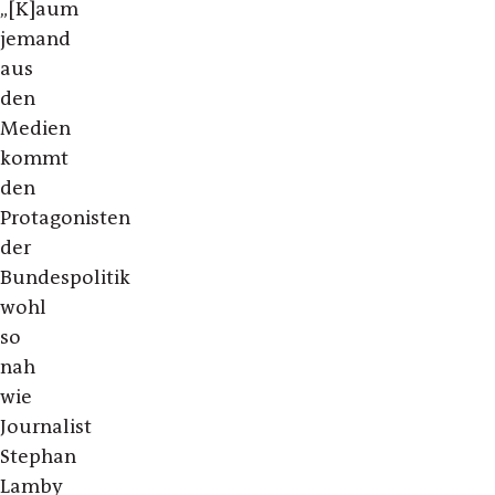
„[K]aum
jemand
aus
den
Medien
kommt
den
Protagonisten
der
Bundespolitik
wohl
so
nah
wie
Journalist
Stephan
Lamby