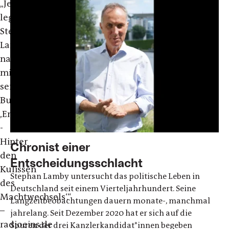
„Jetzt
legt
Stephan
Lamby
nach,
mit
seinem
Buch
,Entscheidungstage
-
Hinter
Chronist einer
den
Entscheidungsschlacht
Kulissen
Stephan Lamby untersucht das politische Leben in
des
Deutschland seit einem Vierteljahrhundert. Seine
Machtwechsels‘.“
Langzeitbeobachtungen dauern monate-, manchmal
–
jahrelang. Seit Dezember 2020 hat er sich auf die
radioeins.de
Spuren der drei Kanzlerkandidat*innen begeben