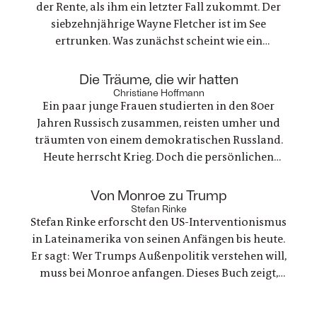
der Rente, als ihm ein letzter Fall zukommt. Der
siebzehnjährige Wayne Fletcher ist im See
ertrunken. Was zunächst scheint wie ein
gewöhnlicher Unfall, stellt sich als etwas ganz
anderes heraus. Es geht um nichts weniger als die
:
Die Träume, die wir hatten
große Frage nach Gerechtigkeit. Eine
Christiane Hoffmann
Ein paar junge Frauen studierten in den 80er
nervenaufreibende Ermittlung beginnt
Jahren Russisch zusammen, reisten umher und
träumten von einem demokratischen Russland.
Heute herrscht Krieg. Doch die persönlichen
Bande der Freundschaft bleiben, auch oder
gerade als eine der Frauen stirbt. Ein Buch über
:
Von Monroe zu Trump
Trauer und Hoffnung in deutsch-ukranisch-
Stefan Rinke
Stefan Rinke erforscht den US-Interventionismus
russischen Beziehungen
in Lateinamerika von seinen Anfängen bis heute.
Er sagt: Wer Trumps Außenpolitik verstehen will,
muss bei Monroe anfangen. Dieses Buch zeigt,
warum die Konflikte zwischen den USA und
Lateinamerika keine Randnotiz der Weltpolitik