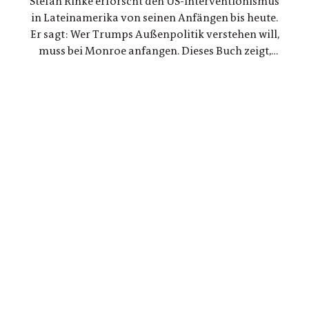
Stefan Rinke erforscht den US-Interventionismus
russischen Beziehungen
in Lateinamerika von seinen Anfängen bis heute.
Er sagt: Wer Trumps Außenpolitik verstehen will,
muss bei Monroe anfangen. Dieses Buch zeigt,
warum die Konflikte zwischen den USA und
Lateinamerika keine Randnotiz der Weltpolitik
sind, sondern ein Schlüssel zum Verständnis
unserer Gegenwart