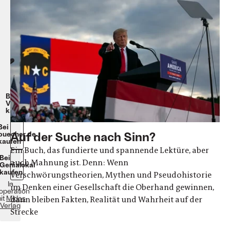
und
Schrecken
Ronald
H.
Fritze
Hardcover,
gebunden
368
Seiten
24€
Beim
Verlag
kaufen
Bei
Auf der Suche nach Sinn?
buecher.de
kaufen
Ein Buch, das fundierte und spannende Lektüre, aber
Bei
auch Mahnung ist. Denn: Wenn
Genialokal
kaufen
Verschwörungstheorien, Mythen und Pseudohistorie
In
im Denken einer Gesellschaft die Oberhand gewinnen,
operation
it
Midas
dann bleiben Fakten, Realität und Wahrheit auf der
Verlag
Strecke