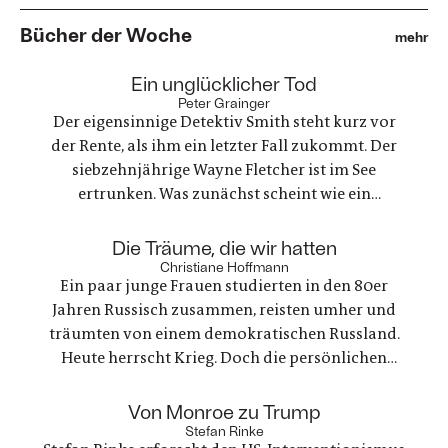
Bücher der Woche
mehr
:
Ein unglücklicher Tod
Peter Grainger
Der eigensinnige Detektiv Smith steht kurz vor
der Rente, als ihm ein letzter Fall zukommt. Der
siebzehnjährige Wayne Fletcher ist im See
ertrunken. Was zunächst scheint wie ein
gewöhnlicher Unfall, stellt sich als etwas ganz
anderes heraus. Es geht um nichts weniger als die
:
Die Träume, die wir hatten
große Frage nach Gerechtigkeit. Eine
Christiane Hoffmann
Ein paar junge Frauen studierten in den 80er
nervenaufreibende Ermittlung beginnt
Jahren Russisch zusammen, reisten umher und
träumten von einem demokratischen Russland.
Heute herrscht Krieg. Doch die persönlichen
Bande der Freundschaft bleiben, auch oder
gerade als eine der Frauen stirbt. Ein Buch über
:
Von Monroe zu Trump
Trauer und Hoffnung in deutsch-ukranisch-
Stefan Rinke