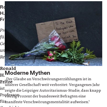
Ronald
H.
Fritze
Professor
für
Geschichte
und
Religion
Ronald
Moderne Mythen
H.
„Der Glaube an Verschwörungserzählungen ist in
Fritze
unserer Gesellschaft weit verbreitet: Vergangenes Jahr
ist
zeigte die Leipziger Autoritarismus-Studie, dass knapp
Professor
vierzig Prozent der bundesweit Befragten eine
für
manifeste Verschwörungsmentalität aufweisen.“