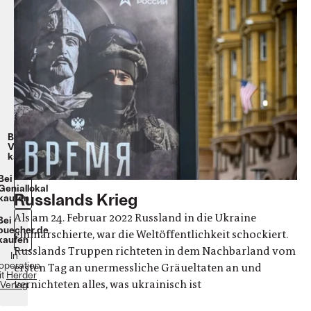
Putin
Gesine
Dornblüth,
Thomas
Franke
Klappenbroschur
208
Seiten
20
€
Beim
Verlag
kaufen
Bei
Geniallokal
Russlands Krieg
kaufen
Als am 24. Februar 2022 Russland in die Ukraine
Bei
buecher.de
einmarschierte, war die Weltöffentlichkeit schockiert.
kaufen
Russlands Truppen richteten in dem Nachbarland vom
In
operation
ersten Tag an unermessliche Gräueltaten an und
it
Herder
vernichteten alles, was ukrainisch ist
Verlag