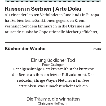
Russen in Serbien | Arte Doku
Als einer der letzten Verbündeten Russlands in Europa
hat Serbien keine Sanktionen gegen den Kreml
verhängt. Seit dem Einmarsch in die Ukraine sind
tausende russische Oppositionelle hierher geflüchtet,
Bücher der Woche
mehr
:
Ein unglücklicher Tod
Peter Grainger
Der eigensinnige Detektiv Smith steht kurz vor
der Rente, als ihm ein letzter Fall zukommt. Der
siebzehnjährige Wayne Fletcher ist im See
ertrunken. Was zunächst scheint wie ein
gewöhnlicher Unfall, stellt sich als etwas ganz
anderes heraus. Es geht um nichts weniger als die
:
Die Träume, die wir hatten
große Frage nach Gerechtigkeit. Eine
Christiane Hoffmann