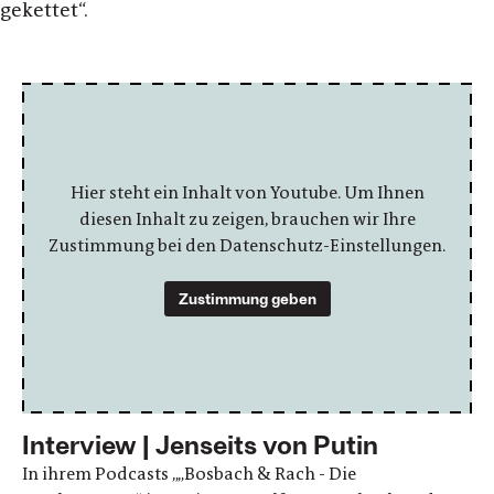
gekettet“.
Hier steht ein Inhalt von Youtube. Um Ihnen
diesen Inhalt zu zeigen, brauchen wir Ihre
Zustimmung bei den Datenschutz-Einstellungen.
Zustimmung geben
Interview | Jenseits von Putin
In ihrem Podcasts „„Bosbach & Rach - Die