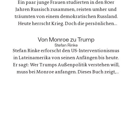
Ein paar junge Frauen studierten in den 80er
nervenaufreibende Ermittlung beginnt
Jahren Russisch zusammen, reisten umher und
träumten von einem demokratischen Russland.
Heute herrscht Krieg. Doch die persönlichen
Bande der Freundschaft bleiben, auch oder
gerade als eine der Frauen stirbt. Ein Buch über
:
Von Monroe zu Trump
Trauer und Hoffnung in deutsch-ukranisch-
Stefan Rinke
Stefan Rinke erforscht den US-Interventionismus
russischen Beziehungen
in Lateinamerika von seinen Anfängen bis heute.
Er sagt: Wer Trumps Außenpolitik verstehen will,
muss bei Monroe anfangen. Dieses Buch zeigt,
warum die Konflikte zwischen den USA und
Lateinamerika keine Randnotiz der Weltpolitik
sind, sondern ein Schlüssel zum Verständnis
unserer Gegenwart