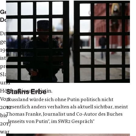
Gesine
Dornblüth,
Dr.,
geb.
1969,
ist
promovierte
Slavistin
und
Stalins Erbe
Hörfunkjournalistin.
Von
„Russland würde sich ohne Putin politisch nicht
wesentlich anders verhalten als aktuell sichtbar, meint
2012
Thomas Franke, Journalist und Co-Autor des Buches
bis
„Jenseits von Putin“, im SWR2 Gespräch“
2017
war