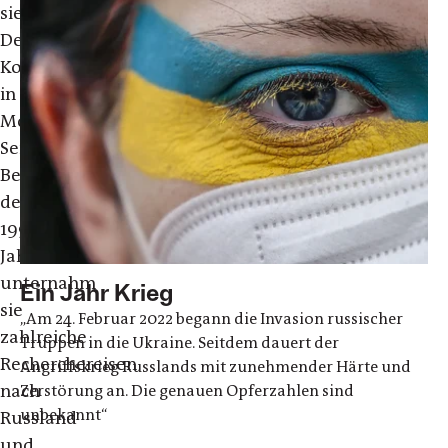
sie
Deutschlandfunk-
Korrespondentin
in
Moskau.
Seit
Beginn
der
1990er
Jahre
unternahm
Ein Jahr Krieg
sie
„Am 24. Februar 2022 begann die Invasion russischer
zahlreiche
Truppen in die Ukraine. Seitdem dauert der
Recherchereisen
Angriffskrieg Russlands mit zunehmender Härte und
nach
Zerstörung an. Die genauen Opferzahlen sind
unbekannt“
Russland
und