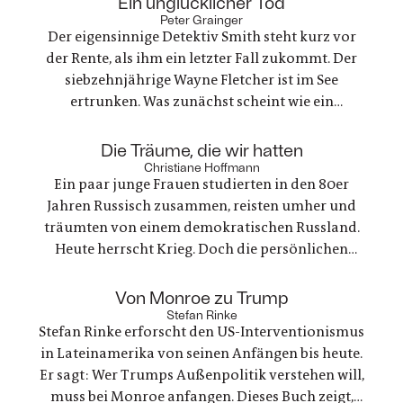
:
Ein unglücklicher Tod
Peter Grainger
Der eigensinnige Detektiv Smith steht kurz vor
der Rente, als ihm ein letzter Fall zukommt. Der
siebzehnjährige Wayne Fletcher ist im See
ertrunken. Was zunächst scheint wie ein
gewöhnlicher Unfall, stellt sich als etwas ganz
anderes heraus. Es geht um nichts weniger als die
:
Die Träume, die wir hatten
große Frage nach Gerechtigkeit. Eine
Christiane Hoffmann
Ein paar junge Frauen studierten in den 80er
nervenaufreibende Ermittlung beginnt
Jahren Russisch zusammen, reisten umher und
träumten von einem demokratischen Russland.
Heute herrscht Krieg. Doch die persönlichen
Bande der Freundschaft bleiben, auch oder
gerade als eine der Frauen stirbt. Ein Buch über
:
Von Monroe zu Trump
Trauer und Hoffnung in deutsch-ukranisch-
Stefan Rinke
Stefan Rinke erforscht den US-Interventionismus
russischen Beziehungen
in Lateinamerika von seinen Anfängen bis heute.
Er sagt: Wer Trumps Außenpolitik verstehen will,
muss bei Monroe anfangen. Dieses Buch zeigt,