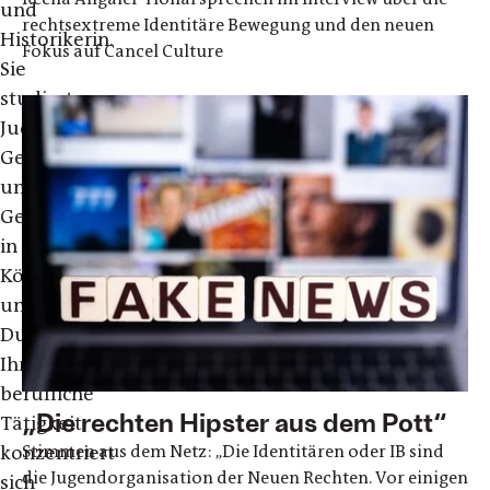
und
rechtsextreme Identitäre Bewegung und den neuen
Historikerin.
Fokus auf Cancel Culture
Sie
studierte
Judaistik,
Germanistik
und
Geschichte
in
Köln
und
Durham.
Ihre
berufliche
„Die rechten Hipster aus dem Pott“
Tätigkeit
Stimmen aus dem Netz: „Die Identitären oder IB sind
konzentriert
die Jugendorganisation der Neuen Rechten. Vor einigen
sich