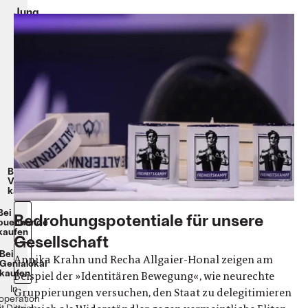
Jung,
rassistisch,
identitär
Recha
Allgaier-
Honal,
Annika
Krahn
Softcover
224
Seiten
€
20,-
Beim
Verlag
kaufen
Bei
Bedrohungspotentiale für unsere
buecher.de
kaufen
Gesellschaft
Bei
Annika Krahn und Recha Allgaier-Honal zeigen am
Genialokal
kaufen
Beispiel der »Identitären Bewegung«, wie neurechte
In
Gruppierungen versuchen, den Staat zu delegitimieren
operation
it
Dittrich