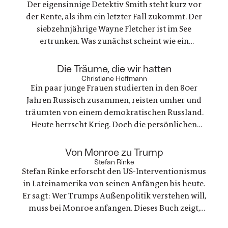
Der eigensinnige Detektiv Smith steht kurz vor
der Rente, als ihm ein letzter Fall zukommt. Der
siebzehnjährige Wayne Fletcher ist im See
ertrunken. Was zunächst scheint wie ein
gewöhnlicher Unfall, stellt sich als etwas ganz
anderes heraus. Es geht um nichts weniger als die
:
Die Träume, die wir hatten
große Frage nach Gerechtigkeit. Eine
Christiane Hoffmann
Ein paar junge Frauen studierten in den 80er
nervenaufreibende Ermittlung beginnt
Jahren Russisch zusammen, reisten umher und
träumten von einem demokratischen Russland.
Heute herrscht Krieg. Doch die persönlichen
Bande der Freundschaft bleiben, auch oder
gerade als eine der Frauen stirbt. Ein Buch über
:
Von Monroe zu Trump
Trauer und Hoffnung in deutsch-ukranisch-
Stefan Rinke
Stefan Rinke erforscht den US-Interventionismus
russischen Beziehungen
in Lateinamerika von seinen Anfängen bis heute.
Er sagt: Wer Trumps Außenpolitik verstehen will,
muss bei Monroe anfangen. Dieses Buch zeigt,
warum die Konflikte zwischen den USA und