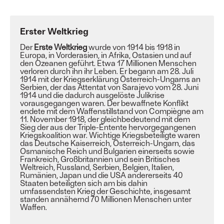
Erster Weltkrieg
Der
Erste Weltkrieg
wurde von 1914 bis 1918 in
Europa
, in
Vorderasien
, in
Afrika
,
Ostasien
und auf
den
Ozeanen
geführt. Etwa 17 Millionen Menschen
verloren durch ihn ihr Leben. Er begann am 28. Juli
1914 mit der
Kriegserklärung
Österreich-Ungarns
an
Serbien
, der das
Attentat von Sarajevo
vom 28. Juni
1914 und die dadurch ausgelöste
Julikrise
vorausgegangen waren. Der
bewaffnete Konflikt
endete mit dem
Waffenstillstand von Compiègne
am
11. November 1918, der gleichbedeutend mit dem
Sieg der aus der
Triple-Entente
hervorgegangenen
Kriegskoalition war. Wichtige Kriegsbeteiligte waren
das
Deutsche Kaiserreich
, Österreich-Ungarn, das
Osmanische Reich
und
Bulgarien
einerseits sowie
Frankreich
,
Großbritannien
und sein
Britisches
Weltreich
,
Russland
,
Serbien
,
Belgien
,
Italien
,
Rumänien
,
Japan
und die
USA
andererseits
40
Staaten
beteiligten sich am bis dahin
umfassendsten
Krieg
der Geschichte, insgesamt
standen annähernd 70 Millionen Menschen unter
Waffen.