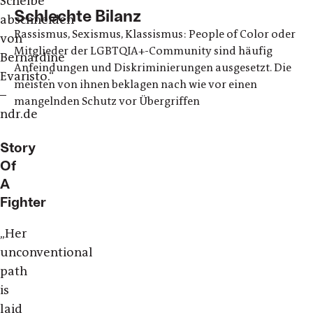
Scheibe
Schlechte Bilanz
abschneiden
Rassismus, Sexismus, Klassismus: People of Color oder
von
Mitglieder der LGBTQIA+-Community sind häufig
Bernardine
Anfeindungen und Diskriminierungen ausgesetzt. Die
Evaristo.“
meisten von ihnen beklagen nach wie vor einen
–
mangelnden Schutz vor Übergriffen
ndr.de
Story
Of
A
Fighter
„
Her
unconventional
path
is
laid