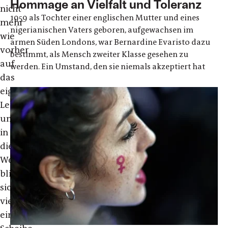
Hommage an Vielfalt und Toleranz
nicht
1959 als Tochter einer englischen Mutter und eines
mehr
nigerianischen Vaters geboren, aufgewachsen im
wie
armen Süden Londons, war Bernardine Evaristo dazu
vorher
bestimmt, als Mensch zweiter Klasse gesehen zu
auf
werden. Ein Umstand, den sie niemals akzeptiert hat
das
eigene
Leben
und
in
die
Welt
blicken,
sich
vielleicht
eine