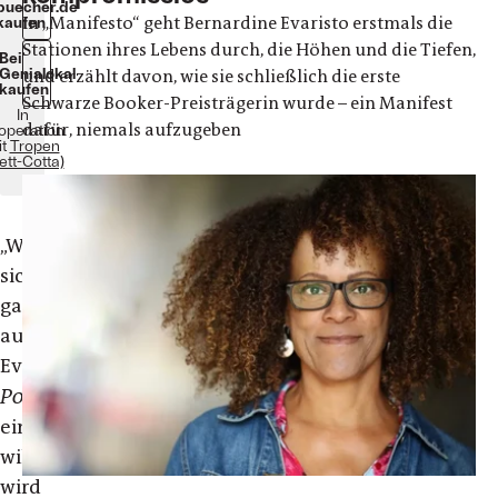
buecher.de
In „Manifesto“ geht Bernardine Evaristo erstmals die
kaufen
Stationen ihres Lebens durch, die Höhen und die Tiefen,
Bei
Genialokal
und erzählt davon, wie sie schließlich die erste
kaufen
Schwarze Booker-Preisträgerin wurde – ein Manifest
In
dafür, niemals aufzugeben
operation
it
Tropen
ett-Cotta)
„Wer
sich
ganz
auf
Evaristos
Positivitätspropaganda
einlassen
will,
wird