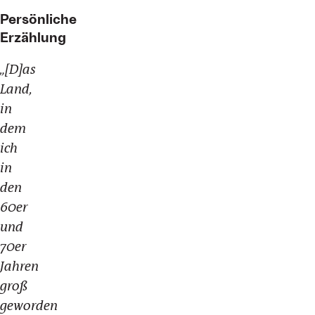
Persönliche
Erzählung
„[D]
as
Land,
in
dem
ich
in
den
60er
und
70er
Jahren
groß
geworden