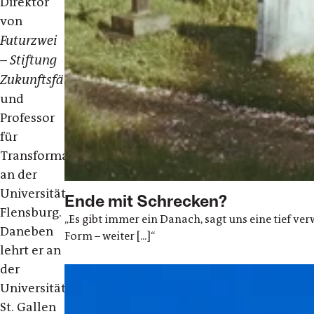
Direktor
von
Futurzwei
– Stiftung
Zukunftsfähigkeit
und
Professor
für
Transformationsdesign
an der
Universität
Ende mit Schrecken?
Flensburg.
„Es gibt immer ein Danach, sagt uns eine tief ve
Daneben
Form – weiter [...]“
lehrt er an
der
Universität
St. Gallen