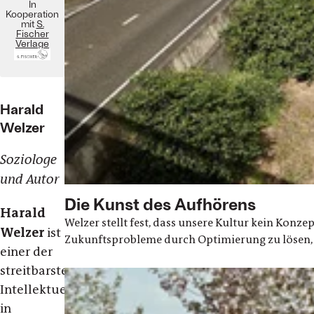
In
Kooperation
mit
S.
Fischer
Verlage
Harald
Welzer
Soziologe
und Autor
Die Kunst des Aufhörens
Harald
Welzer stellt fest, dass unsere Kultur kein Konz
Welzer
ist
Zukunftsprobleme durch Optimierung zu lösen, o
einer der
streitbarsten
Intellektuellen
in