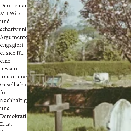
Deutschland.
Mit Witz
und
scharfsinnigen
Argumenten
engagiert
er sich für
eine
bessere
und offene
Gesellschaft,
für
Nachhaltigkeit
und
Demokratie.
Er ist