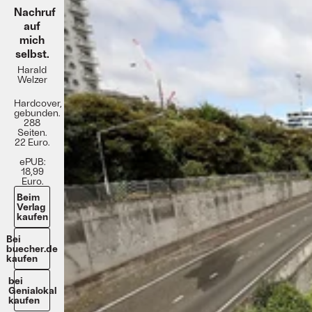
Nachruf
auf
mich
selbst.
Harald
Welzer
Hardcover,
gebunden.
288
Seiten.
22 Euro.
ePUB:
18,99
Euro.
Beim
Verlag
kaufen
Bei
buecher.de
kaufen
bei
Genialokal
kaufen