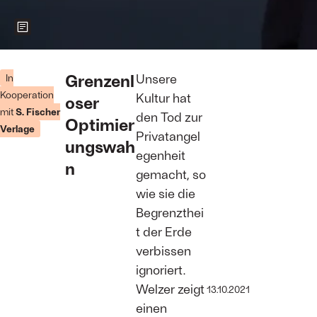
Zeigt weitere Informationen zum Bild
Harald Welzer,
Autor von
Grenzenl
Unsere
In
„Nachruf auf
Kooperation
Kultur hat
oser
mich selbst.“
mit
S. Fischer
Foto:
Debora
den Tod zur
Optimier
Mittelstaedt
Verlage
Privatangel
ungswah
egenheit
n
gemacht, so
wie sie die
Begrenzthei
t der Erde
verbissen
ignoriert.
Welzer zeigt
13.10.2021
einen