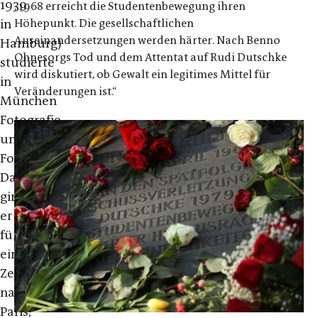
1939
„1968 erreicht die Studentenbewegung ihren
Höhepunkt. Die gesellschaftlichen
in
Auseinandersetzungen werden härter. Nach Benno
Hamburg)
Ohnesorgs Tod und dem Attentat auf Rudi Dutschke
studierte
wird diskutiert, ob Gewalt ein legitimes Mittel für
in
Veränderungen ist.“
München
Fotografie
und
Fotodesign.
Danach
ging
er
für
einige
Zeit
nach
Paris,