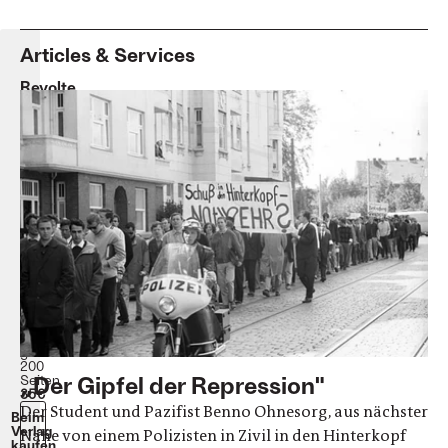
Articles & Services
Revolte.
Die
68er-
Bewegung
in
Bildern
und
Texten
von
Zeitzeug*innen
Bernard
Larsson
Hardcover,
gebunden
200
„Der Gipfel der Repression"
Seiten
35€
Der Student und Pazifist Benno Ohnesorg, aus nächster
Beim
Verlag
Nähe von einem Polizisten in Zivil in den Hinterkopf
kaufen