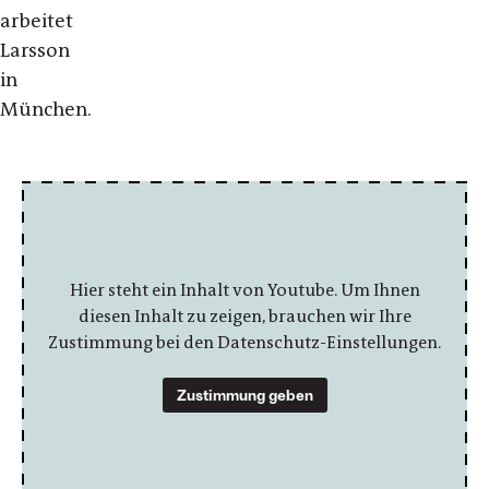
arbeitet
Larsson
in
München.
Hier steht ein Inhalt von Youtube. Um Ihnen
diesen Inhalt zu zeigen, brauchen wir Ihre
Zustimmung bei den Datenschutz-Einstellungen.
Zustimmung geben