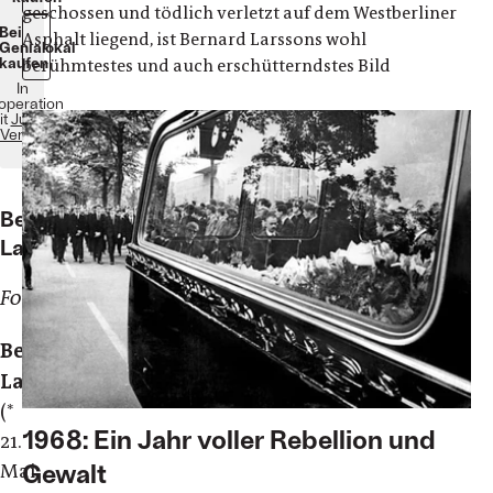
geschossen und tödlich verletzt auf dem Westberliner
Bei
Asphalt liegend, ist Bernard Larssons wohl
Genialokal
kaufen
berühmtestes und auch erschütterndstes Bild
In
operation
it
Jumbo
Verlag
Bernhard
Larsson
Fotograf
Bernard
Larsson
(*
1968: Ein Jahr voller Rebellion und
21.
Gewalt
Mai