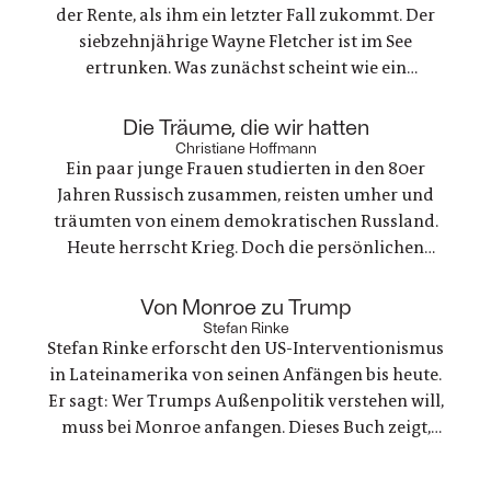
der Rente, als ihm ein letzter Fall zukommt. Der
siebzehnjährige Wayne Fletcher ist im See
ertrunken. Was zunächst scheint wie ein
gewöhnlicher Unfall, stellt sich als etwas ganz
anderes heraus. Es geht um nichts weniger als die
:
Die Träume, die wir hatten
große Frage nach Gerechtigkeit. Eine
Christiane Hoffmann
Ein paar junge Frauen studierten in den 80er
nervenaufreibende Ermittlung beginnt
Jahren Russisch zusammen, reisten umher und
träumten von einem demokratischen Russland.
Heute herrscht Krieg. Doch die persönlichen
Bande der Freundschaft bleiben, auch oder
gerade als eine der Frauen stirbt. Ein Buch über
:
Von Monroe zu Trump
Trauer und Hoffnung in deutsch-ukranisch-
Stefan Rinke
Stefan Rinke erforscht den US-Interventionismus
russischen Beziehungen
in Lateinamerika von seinen Anfängen bis heute.
Er sagt: Wer Trumps Außenpolitik verstehen will,
muss bei Monroe anfangen. Dieses Buch zeigt,
warum die Konflikte zwischen den USA und
Lateinamerika keine Randnotiz der Weltpolitik