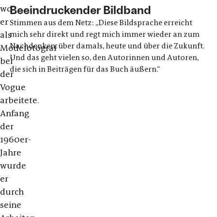
Beeindruckender Bildband
wo
er
Stimmen aus dem Netz: „Diese Bildsprache erreicht
mich sehr direkt und regt mich immer wieder an zum
als
Nachdenken, über damals, heute und über die Zukunft.
Modefotograf
Und das geht vielen so, den Autorinnen und Autoren,
bei
die sich in Beiträgen für das Buch äußern.“
der
Vogue
arbeitete.
Anfang
der
1960er-
Jahre
wurde
er
durch
seine