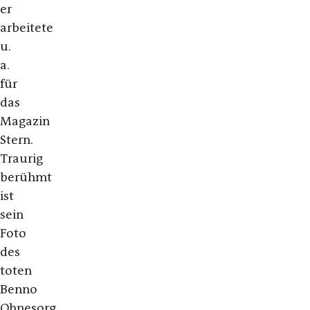
er
arbeitete
u.
a.
für
das
Magazin
Stern.
Traurig
berühmt
ist
sein
Foto
des
toten
Benno
Ohnesorg.