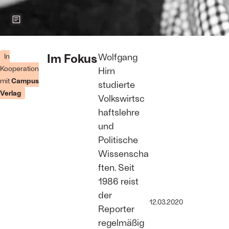
Zeigt weitere Informationen zum Bild
Foto: Verlag
Im Fokus
Wolfgang
In
Kooperation
Hirn
mit
Campus
studierte
Verlag
Volkswirtsc
haftslehre
und
Politische
Wissenscha
ften. Seit
1986 reist
der
12.03.2020
Reporter
regelmäßig