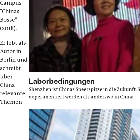
Campus
"
Chinas
Bosse"
(2018).
Er lebt als
Autor in
Berlin und
schreibt
über
Laborbedingungen
China-
Shenzhen ist Chinas Speerspitze in die Zukunft.
relevante
experimentiert werden als anderswo in China
Themen