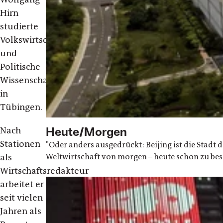
Hirn
studierte
Volkswirtschaftslehre
und
Politische
Wissenschaften
in
Tübingen.
Heute/Morgen
Nach
Stationen
"Oder anders ausgedrückt: Beijing ist die Stadt 
als
Weltwirtschaft von morgen – heute schon zu besi
Wirtschaftsredakteur
arbeitet er
seit vielen
Jahren als