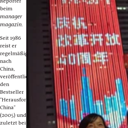
Reporter
beim
manager
magazin
.
Seit 1986
reist er
regelmäßig
nach
China,
veröffentlichte
den
Bestseller
"
Herausforderung
China"
(2005) und
zuletzt bei