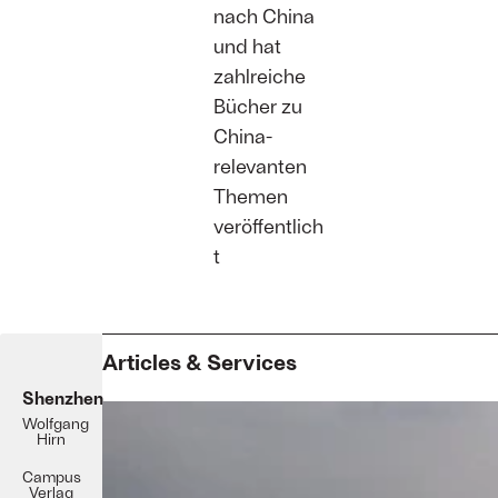
nach China
und hat
zahlreiche
Bücher zu
China-
relevanten
Themen
veröffentlich
t
Articles & Services
Shenzhen
Wolfgang
Hirn
Campus
Verlag