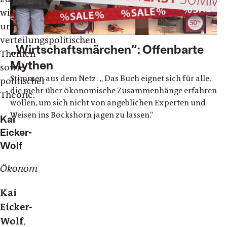
wirtschafts-
und
verteilungspolitischen
„Wirtschaftsmärchen“: Offenbarte
Themen
Mythen
sowie
Stimmen aus dem Netz: „ Das Buch eignet sich für alle,
politischer
die mehr über ökonomische Zusammenhänge erfahren
Theorie.
wollen, um sich nicht von angeblichen Experten und
Weisen ins Bockshorn jagen zu lassen.“
Kai
Eicker-
Wolf
Ökonom
Kai
Eicker-
Wolf
,