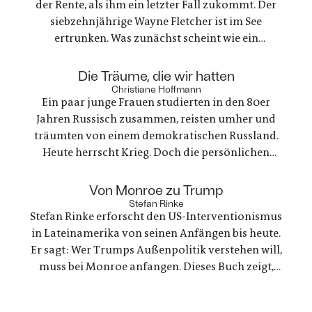
der Rente, als ihm ein letzter Fall zukommt. Der
siebzehnjährige Wayne Fletcher ist im See
ertrunken. Was zunächst scheint wie ein
gewöhnlicher Unfall, stellt sich als etwas ganz
anderes heraus. Es geht um nichts weniger als die
:
Die Träume, die wir hatten
große Frage nach Gerechtigkeit. Eine
Christiane Hoffmann
Ein paar junge Frauen studierten in den 80er
nervenaufreibende Ermittlung beginnt
Jahren Russisch zusammen, reisten umher und
träumten von einem demokratischen Russland.
Heute herrscht Krieg. Doch die persönlichen
Bande der Freundschaft bleiben, auch oder
gerade als eine der Frauen stirbt. Ein Buch über
:
Von Monroe zu Trump
Trauer und Hoffnung in deutsch-ukranisch-
Stefan Rinke
Stefan Rinke erforscht den US-Interventionismus
russischen Beziehungen
in Lateinamerika von seinen Anfängen bis heute.
Er sagt: Wer Trumps Außenpolitik verstehen will,
muss bei Monroe anfangen. Dieses Buch zeigt,
warum die Konflikte zwischen den USA und
Lateinamerika keine Randnotiz der Weltpolitik