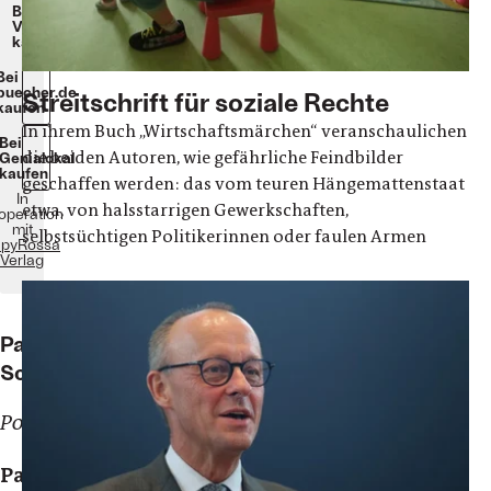
Beim
Verlag
kaufen
Bei
buecher.de
Streitschrift für soziale Rechte
kaufen
In ihrem Buch „Wirtschaftsmärchen“ veranschaulichen
Bei
die beiden Autoren, wie gefährliche Feindbilder
Genialokal
kaufen
geschaffen werden: das vom teuren Hängemattenstaat
In
etwa, von halsstarrigen Gewerkschaften,
operation
mit
selbstsüchtigen Politikerinnen oder faulen Armen
apyRossa
Verlag
Patrick
Schreiner
Politikwissenschaftler
Patrick