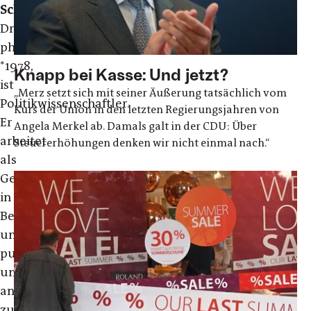
Schreiner
,
Dr.
phil.,
*1978,
Knapp bei Kasse: Und jetzt?
ist
„Merz setzt sich mit seiner Äußerung tatsächlich vom
Politikwissenschaftler.
Kurs der Union in den letzten Regierungsjahren von
Er
Angela Merkel ab. Damals galt in der CDU: Über
arbeitet
Steuererhöhungen denken wir nicht einmal nach.“
als
Gewerkschafter
in
Berlin
und
publiziert
unter
anderem
zu