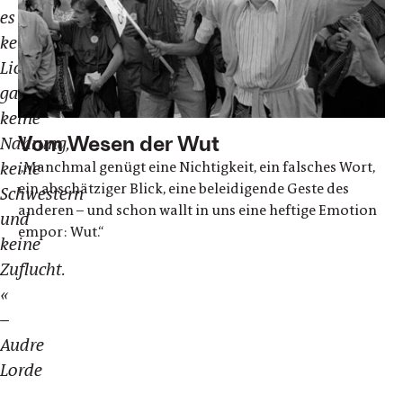
es
kein
Licht
gab,
keine
Vom Wesen der Wut
Nahrung,
„Manchmal genügt eine Nichtigkeit, ein falsches Wort,
keine
ein abschätziger Blick, eine beleidigende Geste des
Schwestern
anderen – und schon wallt in uns eine heftige Emotion
und
empor: Wut.“
keine
Zuflucht.
«
–
Audre
Lorde