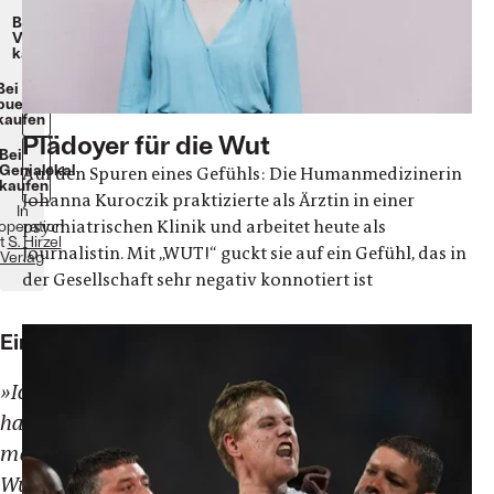
Beim
Verlag
kaufen
Bei
buecher.de
kaufen
Plädoyer für die Wut
Bei
Genialokal
Auf den Spuren eines Gefühls: Die Humanmedizinerin
kaufen
Johanna Kuroczik praktizierte als Ärztin in einer
In
psychiatrischen Klinik und arbeitet heute als
operation
t
S. Hirzel
Journalistin. Mit „WUT!“ guckt sie auf ein Gefühl, das in
Verlag
der Gesellschaft sehr negativ konnotiert ist
Einleitung
»Ich
habe
meine
Wut