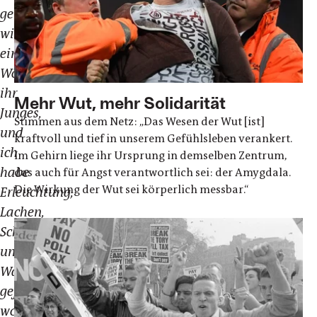
genährt
wie
eine
Wölfin
ihr
Mehr Wut, mehr Solidarität
Junges,
Stimmen aus dem Netz: „Das Wesen der Wut [ist]
und
kraftvoll und tief in unserem Gefühlsleben verankert.
ich
Im Gehirn liege ihr Ursprung in demselben Zentrum,
habe
das auch für Angst verantwortlich sei: der Amygdala.
Die Wirkung der Wut sei körperlich messbar.“
Erleuchtung,
Lachen,
Schutz
und
Wärme
gefunden,
wo