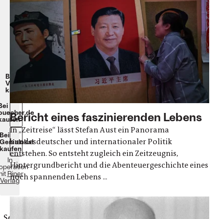
Hardcover,
gebunden.
656
Seiten.
26
Euro.
eBook:
19,99
Euro.
Beim
Verlag
kaufen
Bei
buecher.de
Bericht eines faszinierenden Lebens
kaufen
In „Zeitreise“ lässt Stefan Aust ein Panorama
Bei
bundesdeutscher und internationaler Politik
Genialokal
kaufen
entstehen. So entsteht zugleich ein Zeitzeugnis,
In
Hintergrundbericht und die Abenteuergeschichte eines
operation
it
Piper
hoch spannenden Lebens ...
Verlag
„
Sein