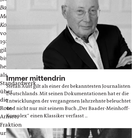
Baader
Meinhof
Komplex
von
1985
gilt
bis
heute
als
Immer mittendrin
Standardwerk
Stefan Aust gilt als einer der bekanntesten Journalisten
über
Deutschlands. Mit seinen Dokumentationen hat er die
die
Entwicklungen der vergangenen Jahrzehnte beleuchtet
Rote-
und nicht nur mit seinem Buch „Der Baader-Meinhoff-
Komplex“ einen Klassiker verfasst ...
Armee-
Fraktion
und