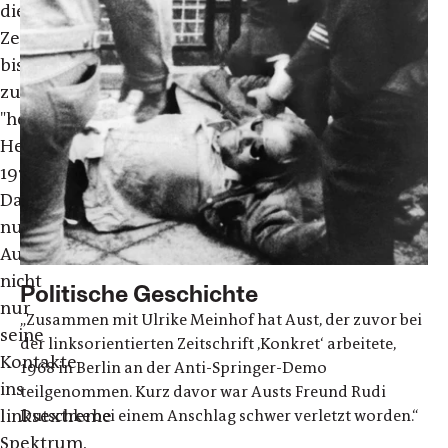
die
Zeit
bis
zum
"heißen
Herbst"
1977.
Dabei
nutzt
Aust
nicht
Politische Geschichte
nur
„Zusammen mit Ulrike Meinhof hat Aust, der zuvor bei
seine
der linksorientierten Zeitschrift ,Konkret‘ arbeitete,
Kontakte
1968 in Berlin an der Anti-Springer-Demo
ins
teilgenommen. Kurz davor war Austs Freund Rudi
linksextreme
Dutschke bei einem Anschlag schwer verletzt worden.“
Spektrum,