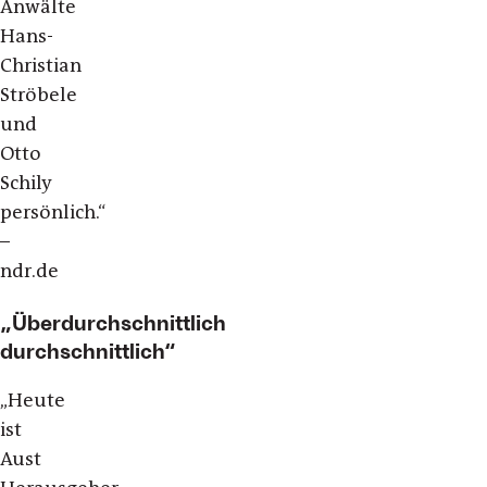
Anwälte
Hans-
Christian
Ströbele
und
Otto
Schily
persönlich.“
–
ndr.de
„Überdurchschnittlich
durchschnittlich“
„Heute
ist
Aust