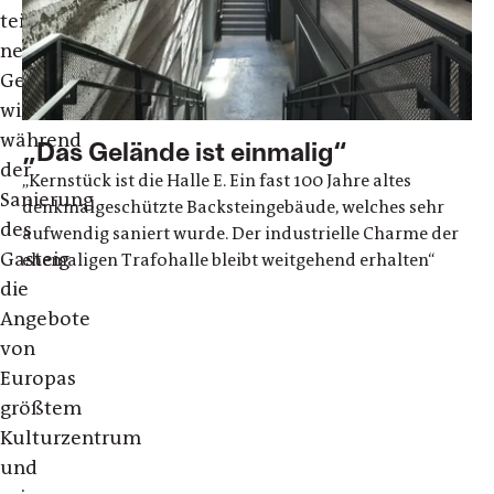
teils
neuen
Gebäuden
wird
während
„Das Gelände ist einmalig“
der
„Kernstück ist die Halle E. Ein fast 100 Jahre altes
Sanierung
denkmalgeschützte Backsteingebäude, welches sehr
des
aufwendig saniert wurde. Der industrielle Charme der
Gasteig
ehemaligen Trafohalle bleibt weitgehend erhalten“
die
Angebote
von
Europas
größtem
Kulturzentrum
und