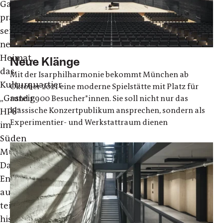
Gasteig
präsentiert
seine
neue
Heimat,
Neue Klänge
das
Mit der Isarphilharmonie bekommt München ab
Kulturquartier
Oktober 2021 eine moderne Spielstätte mit Platz für
„Gasteig
rund 1.900 Besucher*innen. Sie soll nicht nur das
klassische Konzertpublikum ansprechen, sondern als
HP8“
Experimentier- und Werkstattraum dienen
im
Süden
Münchens.
Das
Ensemble
aus
teils
historischen,